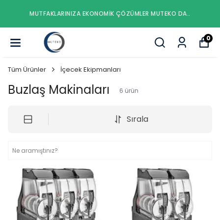
MUTFAKLARINIZA EKONOMIK ÇÖZÜMLER MUTEKO DA..
0
Tüm Ürünler
İçecek Ekipmanları
Buzlaş Makinaları
6
ürün
Sırala