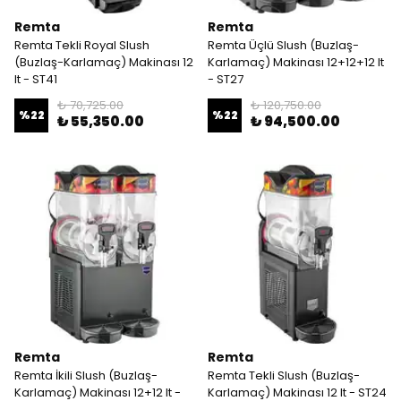
Remta
Remta
Remta Tekli Royal Slush
Remta Üçlü Slush (Buzlaş-
(Buzlaş-Karlamaç) Makinası 12
Karlamaç) Makinası 12+12+12 lt
lt - ST41
- ST27
₺ 70,725.00
₺ 120,750.00
%
22
%
22
₺ 55,350.00
₺ 94,500.00
Remta
Remta
Remta İkili Slush (Buzlaş-
Remta Tekli Slush (Buzlaş-
Karlamaç) Makinası 12+12 lt -
Karlamaç) Makinası 12 lt - ST24