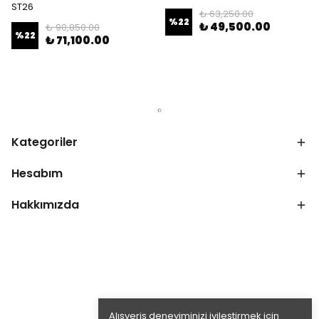
ST26
₺ 63,250.00
%
22
₺ 49,500.00
₺ 90,850.00
%
22
₺ 71,100.00
Kategoriler
Hesabım
Hakkımızda
Alışveriş deneyiminizi iyileştirmek için