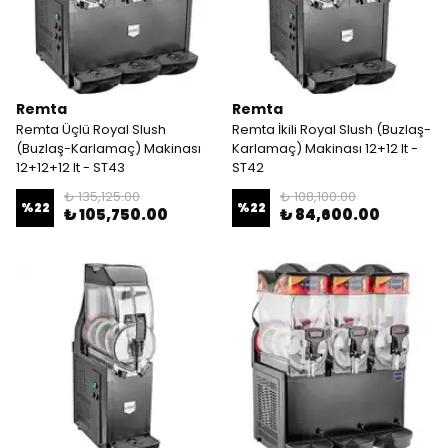
Remta
Remta
Remta Üçlü Royal Slush
Remta İkili Royal Slush (Buzlaş-
(Buzlaş-Karlamaç) Makinası
Karlamaç) Makinası 12+12 lt -
12+12+12 lt - ST43
ST42
₺ 135,125.00
₺ 108,100.00
%
22
%
22
₺ 105,750.00
₺ 84,600.00