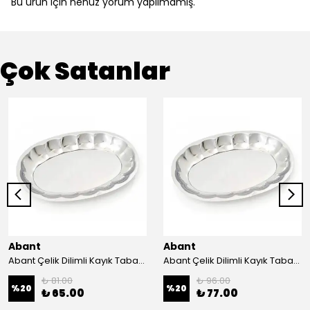
Bu ürün için henüz yorum yapılmamış.
Çok Satanlar
Abant
Abant
Abant Çelik Dilimli Kayık Tabak No:1 ; 14x21 cm.
Abant Çelik Dilimli Kayık Tabak No:2 ; 16,5x24,5 cm.
₺ 81.00
₺ 96.00
%
20
%
20
₺ 65.00
₺ 77.00