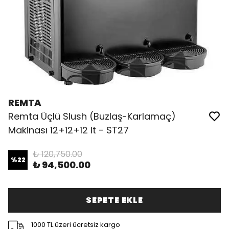
REMTA
Remta Üçlü Slush (Buzlaş-Karlamaç)
Makinası 12+12+12 lt - ST27
₺ 120,750.00
%
22
₺ 94,500.00
SEPETE EKLE
1000 TL üzeri ücretsiz kargo