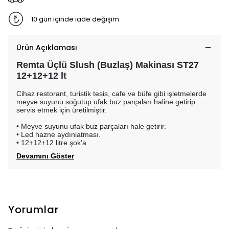
10 gün içinde iade değişim
Ürün Açıklaması
Remta Üçlü Slush (Buzlaş) Makinası ST27
12+12+12 lt
Cihaz restorant, turistik tesis, cafe ve büfe gibi işletmelerde
meyve suyunu soğutup ufak buz parçaları haline getirip
servis etmek için üretilmiştir.
• Meyve suyunu ufak buz parçaları hale getirir.
• Led hazne aydınlatması.
• 12+12+12 litre şok’a
Devamını Göster
Yorumlar