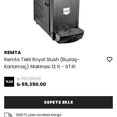
REMTA
Remta Tekli Royal Slush (Buzlaş-
Karlamaç) Makinası 12 lt - ST41
₺ 70,725.00
%
22
₺ 55,350.00
SEPETE EKLE
1000 TL üzeri ücretsiz kargo