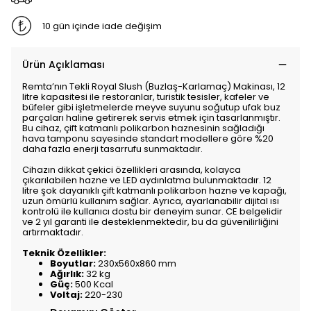
10 gün içinde iade değişim
Ürün Açıklaması
Remta’nın Tekli Royal Slush (Buzlaş-Karlamaç) Makinası, 12
litre kapasitesi ile restoranlar, turistik tesisler, kafeler ve
büfeler gibi işletmelerde meyve suyunu soğutup ufak buz
parçaları haline getirerek servis etmek için tasarlanmıştır.
Bu cihaz, çift katmanlı polikarbon haznesinin sağladığı
hava tamponu sayesinde standart modellere göre %20
daha fazla enerji tasarrufu sunmaktadır.
Cihazın dikkat çekici özellikleri arasında, kolayca
çıkarılabilen hazne ve LED aydınlatma bulunmaktadır. 12
litre şok dayanıklı çift katmanlı polikarbon hazne ve kapağı,
uzun ömürlü kullanım sağlar. Ayrıca, ayarlanabilir dijital ısı
kontrolü ile kullanıcı dostu bir deneyim sunar. CE belgelidir
ve 2 yıl garanti ile desteklenmektedir, bu da güvenilirliğini
artırmaktadır.
Teknik Özellikler:
Boyutlar:
230x560x860 mm
Ağırlık:
32 kg
Güç:
500 Kcal
Voltaj:
220-230