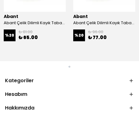
Abant
Abant
Abant Çelik Dilimli Kayık Tabak No:1 ; 14x21 cm.
Abant Çelik Dilimli Kayık Tabak No:2 ; 16,5x24,5 cm.
₺ 81.00
₺ 96.00
%
20
%
20
₺ 65.00
₺ 77.00
Kategoriler
Hesabım
Hakkımızda