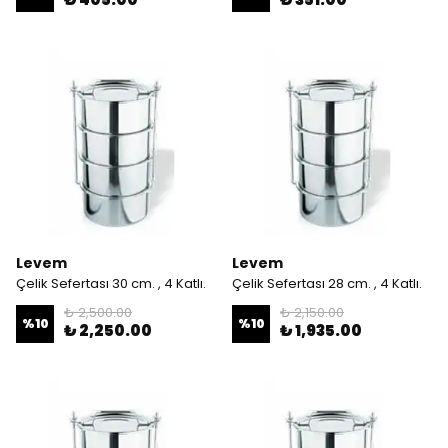
Levem
Levem
Çelik Sefertası 30 cm. , 4 Katlı.
Çelik Sefertası 28 cm. , 4 Katlı.
₺ 2,500.00
₺ 2,150.00
%
10
%
10
₺ 2,250.00
₺ 1,935.00