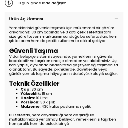
10 gün içinde iade değişim
Ürün Açıklaması
Yemeklerinizi güvenle taşımak için mükemmel bir çözüm
arıyorsanız, 30 cm çapında ve 3 katlı çelik sefertası tam
size göre! Levem markasının sunduğu bu sefertasları, hem
şık tasarımı hem de pratik kullanımı ile dikkat çekiyor.
Güvenli Taşıma
Vidalı kelepçe sistemi sayesinde, yemeklerinizi güvenle
kapatabilir ve taşırken endişe etmeden yol alabilirsiniz. Üç
katlı yapısı, aynı anda birden fazla çeşit yemeği taşımanıza
olanak tanır. Bu sayede, pikniklerde, davetlerde veya
günlük yemek taşıma ihtiyaçlarınızda büyük kolaylık sağlar.
Teknik Özellikler
Çap:
30 cm
Yükseklik:
15 cm
Hacim:
10 Litre
Porsiyon:
30 kişilik
Malzeme:
430 kalite paslanmaz çelik
Bu sefertas, hem dayanıklılığı hem de şıklığı ile
mutfaklarınızda yer almayı bekliyor. Yemeklerinizi taşırken
hem pratik hem de estetik bir çö