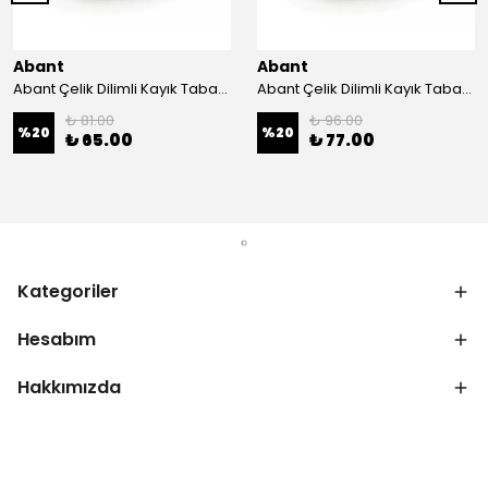
Abant
Abant
Abant Çelik Dilimli Kayık Tabak No:1 ; 14x21 cm.
Abant Çelik Dilimli Kayık Tabak No:2 ; 16,5x24,5 cm.
₺ 81.00
₺ 96.00
%
20
%
20
₺ 65.00
₺ 77.00
Kategoriler
Hesabım
Hakkımızda