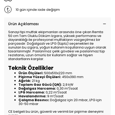
10 gün içinde iade değişim
Ürün Açıklaması
Sanayi tipi mutfak ekipmanları arasında öne çıkan Remta
50 cm Tam Oluklu Döküm Izgara, yüksek performansı ve
dayanıklılığı ile profesyonel mutfakların vazgeçilmez bir
parçasıdır. Doğalgazlı ve LPG (tüplü) seçenekleri ile
sunulan bu ızgara, yoğun kullanım koşullarına uygun olarak
tasarlanmıştır. Paslanmaz çelik gövdesi ve paslanmaz tüp
rezistansı, uzun ömürlü bir kullanım sağlar ve hijyen
standartlarını karşılar.
Teknik Özellikler
Ürün Ölçüleri:
500x510x220 mm
Pişirme Yüzeyi Ölçüleri:
450x390 mm
Ağırlık:
21 kg
Toplam Gaz Gücü (QN):
2,9 kW
Doğalgaz Harcama:
0,30 m³/saat
LPG Harcama:
0,22 m³/saat
Havalandırma:
9 m³/saat
Çalışma Basıncı:
Doğalgaz için 20 mbar, LPG için
30-50 mbar
CE belgeli bu ürün, güvenli ve verimli bir pişirme deneyimi