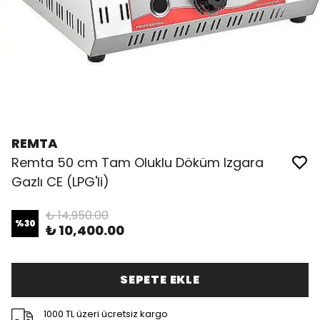
REMTA
Remta 50 cm Tam Oluklu Döküm Izgara
Gazlı CE (LPG'li)
₺ 14,950.00
%
30
₺ 10,400.00
SEPETE EKLE
1000 TL üzeri ücretsiz kargo