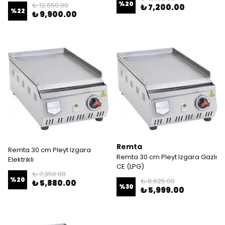
%
20
₺ 12,650.00
₺ 7,200.00
%
22
₺ 9,900.00
Remta
Remta 30 cm Pleyt Izgara
Remta 30 cm Pleyt Izgara Gazlı
Elektrikli
CE (LPG)
₺ 7,350.00
%
20
₺ 8,625.00
₺ 5,880.00
%
30
₺ 5,999.00