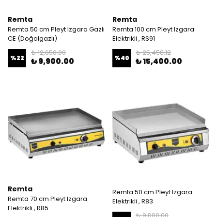
Remta
Remta
Remta 50 cm Pleyt Izgara Gazlı
Remta 100 cm Pleyt Izgara
CE (Doğalgazlı)
Elektrikli , RS91
₺ 12,650.00
₺ 25,458.12
%
22
%
40
₺ 9,900.00
₺ 15,400.00
Remta
Remta 50 cm Pleyt Izgara
Remta 70 cm Pleyt Izgara
Elektrikli , R83
Elektrikli , R85
₺ 9,000.00