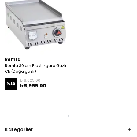
Remta
Remta 30 cm Pleyt Izgara Gazlı
CE (Doğalgazlı)
₺ 8,625.00
%
30
₺ 5,999.00
Kategoriler