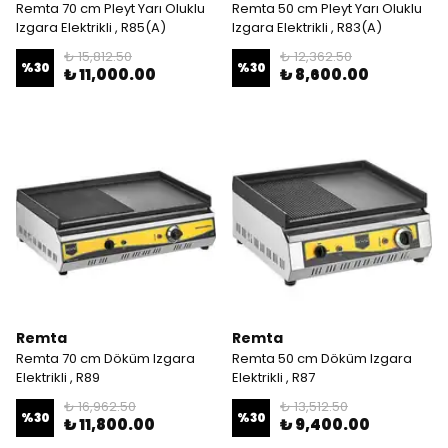
Remta 70 cm Pleyt Yarı Oluklu
Remta 50 cm Pleyt Yarı Oluklu
Izgara Elektrikli , R85(A)
Izgara Elektrikli , R83(A)
₺ 15,812.50
₺ 12,362.50
%
30
%
30
₺ 11,000.00
₺ 8,600.00
Remta
Remta
Remta 70 cm Döküm Izgara
Remta 50 cm Döküm Izgara
Elektrikli , R89
Elektrikli , R87
₺ 16,962.50
₺ 13,512.50
%
30
%
30
₺ 11,800.00
₺ 9,400.00