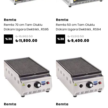
Remta
Remta
Remta 70 cm Tam Oluklu
Remta 50 cm Tam Oluklu
Döküm Izgara Elektrikli , RS95
Döküm Izgara Elektrikli , RS94
₺ 16,962.50
₺ 13,512.50
%
30
%
30
₺ 11,800.00
₺ 9,400.00
Remta
Remta