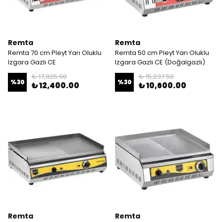
Remta
Remta
Remta 70 cm Pleyt Yarı Oluklu
Remta 50 cm Pleyt Yarı Oluklu
Izgara Gazlı CE
Izgara Gazlı CE (Doğalgazlı)
₺ 17,825.00
₺ 15,237.50
%
30
%
30
₺ 12,400.00
₺ 10,600.00
Remta
Remta