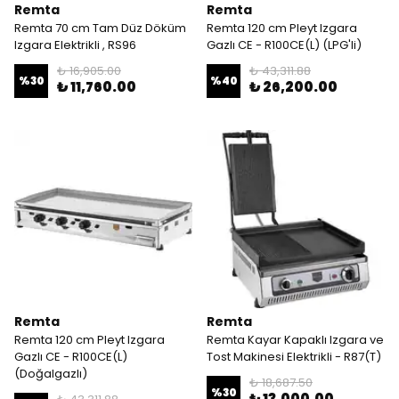
Remta
Remta
Remta 70 cm Tam Düz Döküm
Remta 120 cm Pleyt Izgara
Izgara Elektrikli , RS96
Gazlı CE - R100CE(L) (LPG'li)
₺ 16,905.00
₺ 43,311.88
%
30
%
40
₺ 11,760.00
₺ 26,200.00
Remta
Remta
Remta 120 cm Pleyt Izgara
Remta Kayar Kapaklı Izgara ve
Gazlı CE - R100CE(L)
Tost Makinesi Elektrikli - R87(T)
(Doğalgazlı)
₺ 18,687.50
%
30
₺ 13,000.00