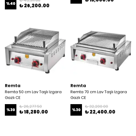
₺ 43,311.88
%
40
₺ 26,200.00
Remta
Remta
Remta 50 cm Lav Taşlı Izgara
Remta 70 cm Lav Taşlı Izgara
Gazlı CE
Gazlı CE
₺ 26,277.50
₺ 32,200.00
%
30
%
30
₺ 18,280.00
₺ 22,400.00