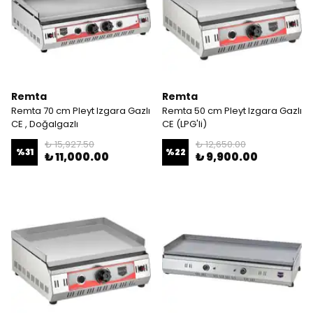
Remta
Remta
Remta 70 cm Pleyt Izgara Gazlı
Remta 50 cm Pleyt Izgara Gazlı
CE , Doğalgazlı
CE (LPG'li)
₺ 15,927.50
₺ 12,650.00
%
31
%
22
₺ 11,000.00
₺ 9,900.00