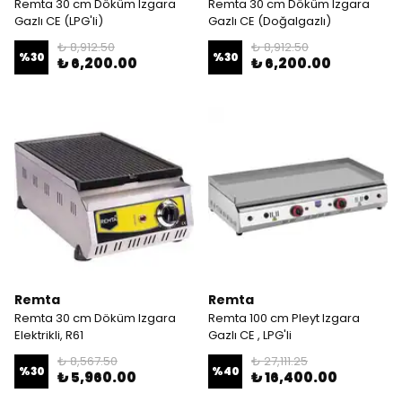
Remta 30 cm Döküm Izgara
Remta 30 cm Döküm Izgara
Gazlı CE (LPG'li)
Gazlı CE (Doğalgazlı)
₺ 8,912.50
₺ 8,912.50
%
30
%
30
₺ 6,200.00
₺ 6,200.00
Remta
Remta
Remta 30 cm Döküm Izgara
Remta 100 cm Pleyt Izgara
Elektrikli, R61
Gazlı CE , LPG'li
₺ 8,567.50
₺ 27,111.25
%
30
%
40
₺ 5,960.00
₺ 16,400.00