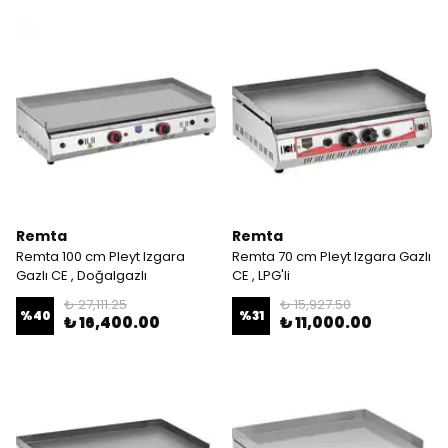
Remta
Remta
Remta 100 cm Pleyt Izgara
Remta 70 cm Pleyt Izgara Gazlı
Gazlı CE , Doğalgazlı
CE , LPG'li
₺ 27,111.25
₺ 15,927.50
%
40
%
31
₺ 16,400.00
₺ 11,000.00