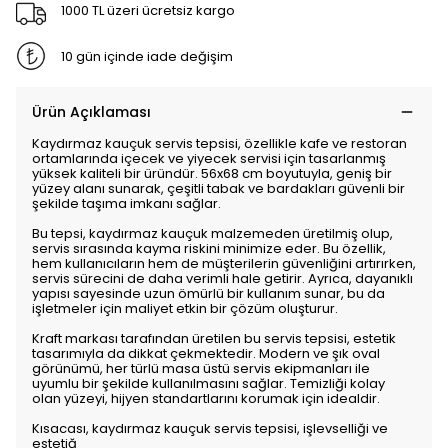
1000 TL üzeri ücretsiz kargo
10 gün içinde iade değişim
Ürün Açıklaması
Kaydırmaz kauçuk servis tepsisi, özellikle kafe ve restoran
ortamlarında içecek ve yiyecek servisi için tasarlanmış
yüksek kaliteli bir üründür. 56x68 cm boyutuyla, geniş bir
yüzey alanı sunarak, çeşitli tabak ve bardakları güvenli bir
şekilde taşıma imkanı sağlar.
Bu tepsi, kaydırmaz kauçuk malzemeden üretilmiş olup,
servis sırasında kayma riskini minimize eder. Bu özellik,
hem kullanıcıların hem de müşterilerin güvenliğini artırırken,
servis sürecini de daha verimli hale getirir. Ayrıca, dayanıklı
yapısı sayesinde uzun ömürlü bir kullanım sunar, bu da
işletmeler için maliyet etkin bir çözüm oluşturur.
Kraft markası tarafından üretilen bu servis tepsisi, estetik
tasarımıyla da dikkat çekmektedir. Modern ve şık oval
görünümü, her türlü masa üstü servis ekipmanları ile
uyumlu bir şekilde kullanılmasını sağlar. Temizliği kolay
olan yüzeyi, hijyen standartlarını korumak için idealdir.
Kısacası, kaydırmaz kauçuk servis tepsisi, işlevselliği ve
estetiğ