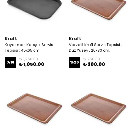
Kraft
Kraft
Kaydırmaz Kauçuk Servis
Verzalit Kraft Servis Tepsisi ,
Tepsisi ; 45x65 cm.
Düz Yüzey , 20x30 cm.
₺ 1,250.00
₺ 250.00
%
16
%
20
₺ 1,050.00
₺ 200.00