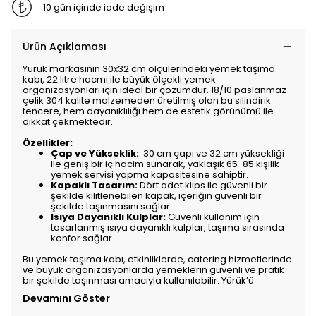
10 gün içinde iade değişim
Ürün Açıklaması
Yürük markasının 30x32 cm ölçülerindeki yemek taşıma
kabı, 22 litre hacmi ile büyük ölçekli yemek
organizasyonları için ideal bir çözümdür. 18/10 paslanmaz
çelik 304 kalite malzemeden üretilmiş olan bu silindirik
tencere, hem dayanıklılığı hem de estetik görünümü ile
dikkat çekmektedir.
Özellikler:
Çap ve Yükseklik:
30 cm çapı ve 32 cm yüksekliği
ile geniş bir iç hacim sunarak, yaklaşık 65-85 kişilik
yemek servisi yapma kapasitesine sahiptir.
Kapaklı Tasarım:
Dört adet klips ile güvenli bir
şekilde kilitlenebilen kapak, içeriğin güvenli bir
şekilde taşınmasını sağlar.
Isıya Dayanıklı Kulplar:
Güvenli kullanım için
tasarlanmış ısıya dayanıklı kulplar, taşıma sırasında
konfor sağlar.
Bu yemek taşıma kabı, etkinliklerde, catering hizmetlerinde
ve büyük organizasyonlarda yemeklerin güvenli ve pratik
bir şekilde taşınması amacıyla kullanılabilir. Yürük’ü
Devamını Göster