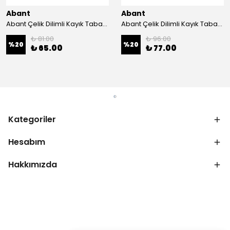
Abant
Abant
Abant Çelik Dilimli Kayık Tabak No:1 ; 14x21 cm.
Abant Çelik Dilimli Kayık Tabak No:2 ; 16,5x24,5 cm.
₺ 81.00
₺ 96.00
%
20
%
20
₺ 65.00
₺ 77.00
Kategoriler
Hesabım
Hakkımızda