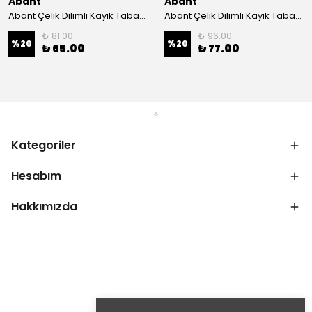
Abant
Abant
Abant Çelik Dilimli Kayık Tabak No:1 ; 14x21 cm.
Abant Çelik Dilimli Kayık Tabak No:2 ; 16,5x24,5 cm.
₺ 81.00
₺ 96.00
%
20
%
20
₺ 65.00
₺ 77.00
Kategoriler
Hesabım
Hakkımızda