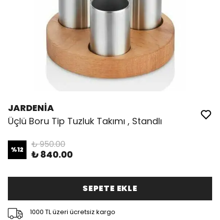
JARDENİA
Üçlü Boru Tip Tuzluk Takımı , Standlı
₺ 950.00
%
12
₺ 840.00
SEPETE EKLE
1000 TL üzeri ücretsiz kargo