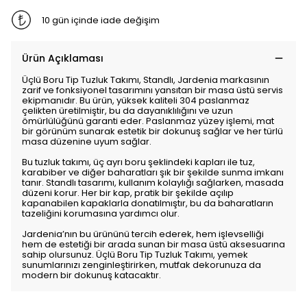
10 gün içinde iade değişim
Ürün Açıklaması
Üçlü Boru Tip Tuzluk Takımı, Standlı, Jardenia markasının
zarif ve fonksiyonel tasarımını yansıtan bir masa üstü servis
ekipmanıdır. Bu ürün, yüksek kaliteli 304 paslanmaz
çelikten üretilmiştir, bu da dayanıklılığını ve uzun
ömürlülüğünü garanti eder. Paslanmaz yüzey işlemi, mat
bir görünüm sunarak estetik bir dokunuş sağlar ve her türlü
masa düzenine uyum sağlar.
Bu tuzluk takımı, üç ayrı boru şeklindeki kapları ile tuz,
karabiber ve diğer baharatları şık bir şekilde sunma imkanı
tanır. Standlı tasarımı, kullanım kolaylığı sağlarken, masada
düzeni korur. Her bir kap, pratik bir şekilde açılıp
kapanabilen kapaklarla donatılmıştır, bu da baharatların
tazeliğini korumasına yardımcı olur.
Jardenia’nın bu ürününü tercih ederek, hem işlevselliği
hem de estetiği bir arada sunan bir masa üstü aksesuarına
sahip olursunuz. Üçlü Boru Tip Tuzluk Takımı, yemek
sunumlarınızı zenginleştirirken, mutfak dekorunuza da
modern bir dokunuş katacaktır.