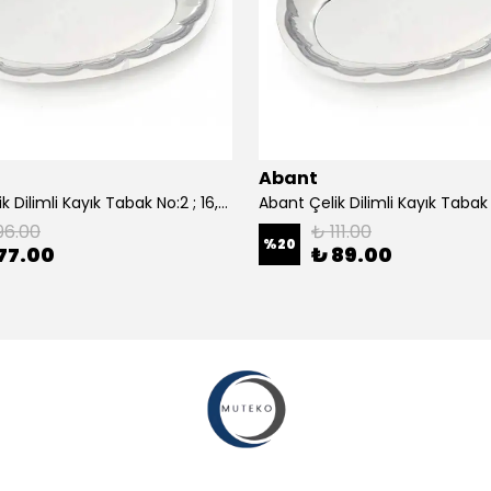
Abant
Abant Çelik Dilimli Kayık Tabak No:2 ; 16,5x24,5 cm.
96.00
₺ 111.00
%
20
77.00
₺ 89.00