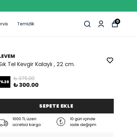
0
rvis
Temizlik
LEVEM
Sık Tel Kevgir Kalaylı , 22 cm.
₺ 375.00
%
20
₺ 300.00
SEPETE EKLE
1000 TL üzeri
10 gün içinde
ücretsiz kargo
iade değişim