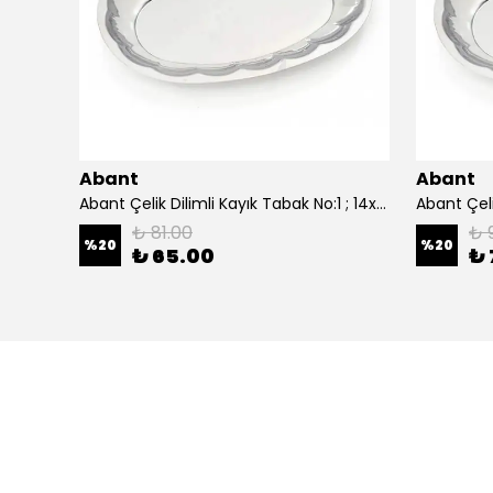
Abant
Abant
0 cm.
Abant Çelik Dilimli Kayık Tabak No:1 ; 14x21 cm.
₺ 81.00
₺ 
%
20
%
20
₺ 65.00
₺ 