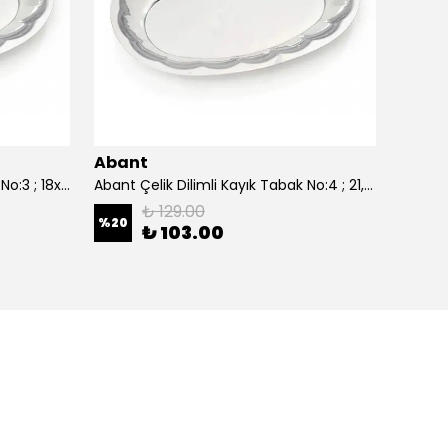
Abant
Aban
Abant Çelik Dilimli Kayık Tabak No:3 ; 18x27,5 cm.
Abant Çelik Dilimli Kayık Tabak No:4 ; 21,5x30,5 cm.
₺ 129.00
%
20
%
20
₺ 103.00