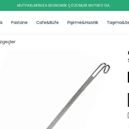
MUTFAKLARINIZA EKONOMIK ÇÖZÜMLER MUTEKO DA..
is
Pastane
Cafe&Büfe
Pişirme&Hazırlık
Taşıma&Se
zgeçler