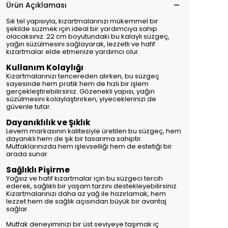
Ürün Açıklaması
Sık tel yapısıyla, kızartmalarınızı mükemmel bir
şekilde süzmek için ideal bir yardımcıya sahip
olacaksınız. 22 cm boyutundaki bu kalaylı süzgeç,
yağın süzülmesini sağlayarak, lezzetli ve hafif
kızartmalar elde etmenize yardımcı olur.
Kullanım Kolaylığı
Kızartmalarınızı tencereden alırken, bu süzgeç
sayesinde hem pratik hem de hızlı bir işlem
gerçekleştirebilirsiniz. Gözenekli yapısı, yağın
süzülmesini kolaylaştırırken, yiyeceklerinizi de
güvenle tutar.
Dayanıklılık ve Şıklık
Levem markasının kalitesiyle üretilen bu süzgeç, hem
dayanıklı hem de şık bir tasarıma sahiptir.
Mutfaklarınızda hem işlevselliği hem de estetiği bir
arada sunar.
Sağlıklı Pişirme
Yağsız ve hafif kızartmalar için bu süzgeci tercih
ederek, sağlıklı bir yaşam tarzını destekleyebilirsiniz.
Kızartmalarınızı daha az yağ ile hazırlamak, hem
lezzet hem de sağlık açısından büyük bir avantaj
sağlar.
Mutfak deneyiminizi bir üst seviyeye taşımak iç