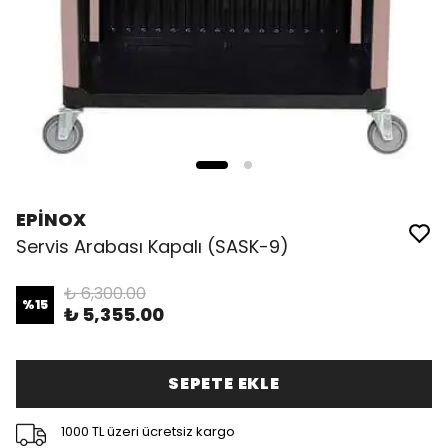
EPİNOX
Servis Arabası Kapalı (SASK-9)
₺ 6,300.00
%
15
₺ 5,355.00
SEPETE EKLE
1000 TL üzeri ücretsiz kargo