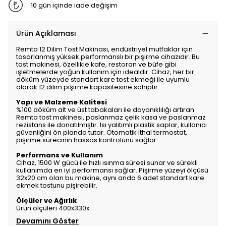
10 gün içinde iade değişim
Ürün Açıklaması
Remta 12 Dilim Tost Makinası, endüstriyel mutfaklar için
tasarlanmış yüksek performanslı bir pişirme cihazıdır. Bu
tost makinesi, özellikle kafe, restoran ve büfe gibi
işletmelerde yoğun kullanım için idealdir. Cihaz, her bir
döküm yüzeyde standart kare tost ekmeği ile uyumlu
olarak 12 dilim pişirme kapasitesine sahiptir.
Yapı ve Malzeme Kalitesi
%100 döküm alt ve üst tabakaları ile dayanıklılığı artıran
Remta tost makinesi, paslanmaz çelik kasa ve paslanmaz
rezistans ile donatılmıştır. Isı yalıtımlı plastik saplar, kullanıcı
güvenliğini ön planda tutar. Otomatik ithal termostat,
pişirme sürecinin hassas kontrolünü sağlar.
Performans ve Kullanım
Cihaz, 1500 W gücü ile hızlı ısınma süresi sunar ve sürekli
kullanımda en iyi performansı sağlar. Pişirme yüzeyi ölçüsü
32x20 cm olan bu makine, aynı anda 6 adet standart kare
ekmek tostunu pişirebilir.
Ölçüler ve Ağırlık
Ürün ölçüleri 400x330x
Devamını Göster