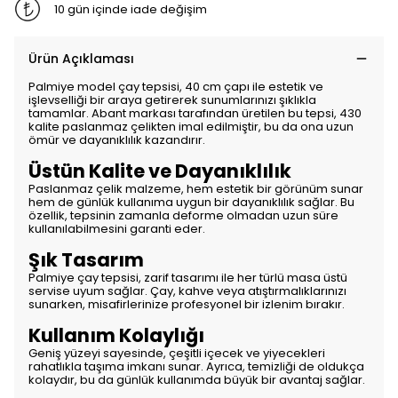
10 gün içinde iade değişim
Ürün Açıklaması
Palmiye model çay tepsisi, 40 cm çapı ile estetik ve
işlevselliği bir araya getirerek sunumlarınızı şıklıkla
tamamlar. Abant markası tarafından üretilen bu tepsi, 430
kalite paslanmaz çelikten imal edilmiştir, bu da ona uzun
ömür ve dayanıklılık kazandırır.
Üstün Kalite ve Dayanıklılık
Paslanmaz çelik malzeme, hem estetik bir görünüm sunar
hem de günlük kullanıma uygun bir dayanıklılık sağlar. Bu
özellik, tepsinin zamanla deforme olmadan uzun süre
kullanılabilmesini garanti eder.
Şık Tasarım
Palmiye çay tepsisi, zarif tasarımı ile her türlü masa üstü
servise uyum sağlar. Çay, kahve veya atıştırmalıklarınızı
sunarken, misafirlerinize profesyonel bir izlenim bırakır.
Kullanım Kolaylığı
Geniş yüzeyi sayesinde, çeşitli içecek ve yiyecekleri
rahatlıkla taşıma imkanı sunar. Ayrıca, temizliği de oldukça
kolaydır, bu da günlük kullanımda büyük bir avantaj sağlar.