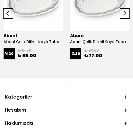
Abant
Abant
Abant Çelik Dilimli Kayık Tabak No:1 ; 14x21 cm.
Abant Çelik Dilimli Kayık Tabak No:2 ; 16,5x24,5 cm.
₺ 81.00
₺ 96.00
%
20
%
20
₺ 65.00
₺ 77.00
Kategoriler
Hesabım
Hakkımızda