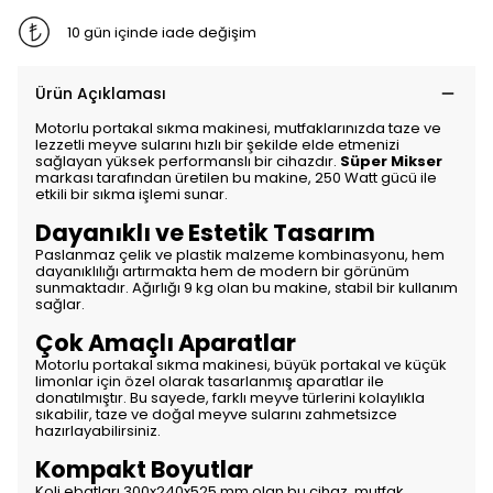
10 gün içinde iade değişim
Ürün Açıklaması
Motorlu portakal sıkma makinesi, mutfaklarınızda taze ve
lezzetli meyve sularını hızlı bir şekilde elde etmenizi
sağlayan yüksek performanslı bir cihazdır.
Süper Mikser
markası tarafından üretilen bu makine, 250 Watt gücü ile
etkili bir sıkma işlemi sunar.
Dayanıklı ve Estetik Tasarım
Paslanmaz çelik ve plastik malzeme kombinasyonu, hem
dayanıklılığı artırmakta hem de modern bir görünüm
sunmaktadır. Ağırlığı 9 kg olan bu makine, stabil bir kullanım
sağlar.
Çok Amaçlı Aparatlar
Motorlu portakal sıkma makinesi, büyük portakal ve küçük
limonlar için özel olarak tasarlanmış aparatlar ile
donatılmıştır. Bu sayede, farklı meyve türlerini kolaylıkla
sıkabilir, taze ve doğal meyve sularını zahmetsizce
hazırlayabilirsiniz.
Kompakt Boyutlar
Koli ebatları 300x240x525 mm olan bu cihaz, mutfak