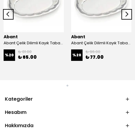
Abant
Abant
Abant Çelik Dilimli Kayık Tabak No:1 ; 14x21 cm.
Abant Çelik Dilimli Kayık Tabak No:2 ; 16,5x24,5 cm.
₺ 81.00
₺ 96.00
%
20
%
20
₺ 65.00
₺ 77.00
Kategoriler
Hesabım
Hakkımızda