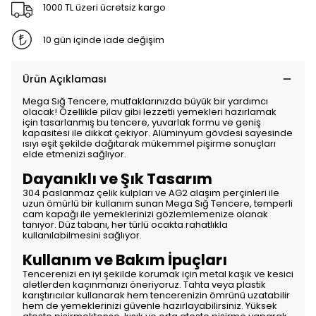
1000 TL üzeri ücretsiz kargo
10 gün içinde iade değişim
Ürün Açıklaması
Mega Sığ Tencere, mutfaklarınızda büyük bir yardımcı
olacak! Özellikle pilav gibi lezzetli yemekleri hazırlamak
için tasarlanmış bu tencere, yuvarlak formu ve geniş
kapasitesi ile dikkat çekiyor. Alüminyum gövdesi sayesinde
ısıyı eşit şekilde dağıtarak mükemmel pişirme sonuçları
elde etmenizi sağlıyor.
Dayanıklı ve Şık Tasarım
304 paslanmaz çelik kulpları ve AG2 alaşım perçinleri ile
uzun ömürlü bir kullanım sunan Mega Sığ Tencere, temperli
cam kapağı ile yemeklerinizi gözlemlemenize olanak
tanıyor. Düz tabanı, her türlü ocakta rahatlıkla
kullanılabilmesini sağlıyor.
Kullanım ve Bakım İpuçları
Tencerenizi en iyi şekilde korumak için metal kaşık ve kesici
aletlerden kaçınmanızı öneriyoruz. Tahta veya plastik
karıştırıcılar kullanarak hem tencerenizin ömrünü uzatabilir
hem de yemeklerinizi güvenle hazırlayabilirsiniz. Yüksek