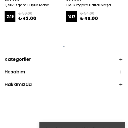
Çelik Izgara Büyük Maşa
Çelik Izgara Battal Maşa
₺ 50.00
₺ 54.00
%
16
%
17
₺ 42.00
₺ 45.00
Kategoriler
Hesabım
Hakkımızda