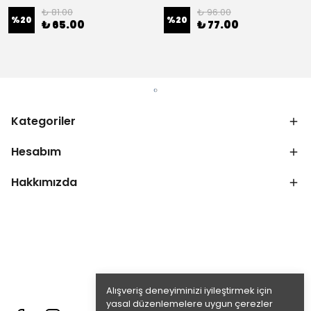
₺ 81.00
₺ 96.00
%
20
%
20
₺ 65.00
₺ 77.00
Kategoriler
Hesabım
Hakkımızda
Alışveriş deneyiminizi iyileştirmek için
yasal düzenlemelere uygun çerezler