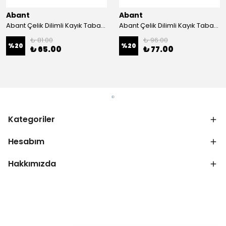
Abant
Abant
Abant Çelik Dilimli Kayık Tabak No:1 ; 14x21 cm.
Abant Çelik Dilimli Kayık Tabak No:2 ; 16,5x24,5 cm.
₺ 81.00
₺ 96.00
%
20
%
20
₺ 65.00
₺ 77.00
Kategoriler
Hesabım
Hakkımızda