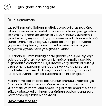
10 gün içinde iade değişim
Ürün Açıklaması
Lazzetti Yumurta Sahanı, mutfak gereçleri arasında öne
çıkan bir üründür. Yuvarlak tasarımı ve alüminyum gövdesi
ile hem hafif hem de dayanıklıdır. 304 kalite paslanmaz
çelik kulpları, ergonomik yapısı sayesinde kullanım kolaylığı
sunar. Ürünün iç ve dış yüzeyinde bulunan profesyonel
yapışmaz kaplama, mükemmel bir pişirme deneyimi
sağlar ve yiyeceklerin yapışmasını önler.
Bu sahan, 3,5 mm kalınlığındaki gövde yapısıyla ısıyı eşit
şekilde dağıtarak, yemeklerinizi mükemmel bir şekilde
pişirmenize olanak tanır. Çizilmeye karşı dayanıklı yüzeyi,
uzun ömürlü kullanım için idealdir ve PFOA gibi zararlı
maddeler içermez. İndüksiyon ocakları hariç, tüm ocak
türleriyle uyumlu olması, kullanım alanını genişletir.
Kullanım ve bakım önerileri, ürünün ömrünü uzatmak için
önemlidir. İlk kullanımdan önce ılık deterjanlı su ile
yıkanması ve metal aletlerden kaçınılması önerilmektedir.
Yüksek ateşte kullanılmaması, ürünün kaplamasına zarar
vermemek için kritik bir noktadır. L
Devamını Göster