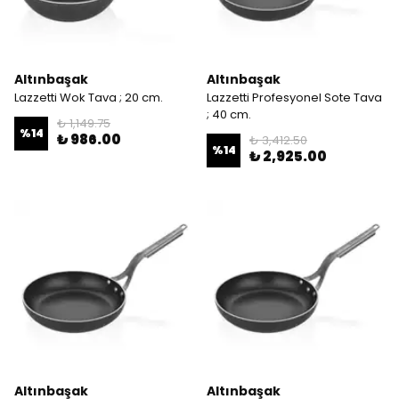
Altınbaşak
Altınbaşak
Lazzetti Wok Tava ; 20 cm.
Lazzetti Profesyonel Sote Tava
; 40 cm.
₺ 1,149.75
%
14
₺ 986.00
₺ 3,412.50
%
14
₺ 2,925.00
Altınbaşak
Altınbaşak