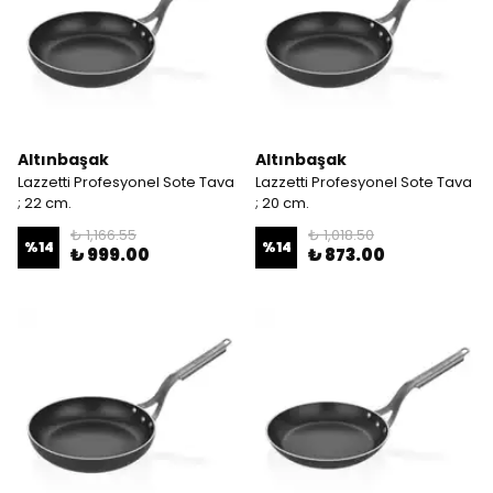
Altınbaşak
Altınbaşak
Lazzetti Profesyonel Sote Tava
Lazzetti Profesyonel Sote Tava
; 22 cm.
; 20 cm.
₺ 1,166.55
₺ 1,018.50
%
14
%
14
₺ 999.00
₺ 873.00