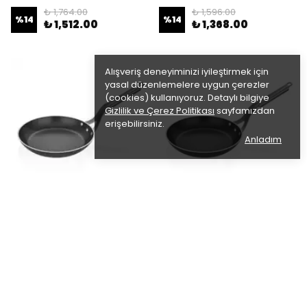
₺ 1,764.00
₺ 1,596.00
%
14
%
14
₺ 1,512.00
₺ 1,368.00
Alışveriş deneyiminizi iyileştirmek için
yasal düzenlemelere uygun çerezler
(cookies) kullanıyoruz. Detaylı bilgiye
Gizlilik ve Çerez Politikası
sayfamızdan
erişebilirsiniz.
Anladım
Altınbaşak
Altınbaşak
Lazzetti Kızartma Tavası ; 26
Lazzetti Kızartma Tavası ; 24
cm.
cm.
₺ 1,417.50
₺ 1,257.90
%
14
%
14
₺ 1,215.00
₺ 1,077.00