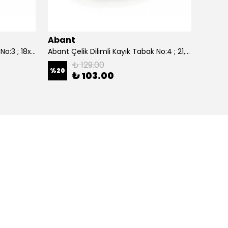
Abant
Aban
Abant Çelik Dilimli Kayık Tabak No:3 ; 18x27,5 cm.
Abant Çelik Dilimli Kayık Tabak No:4 ; 21,5x30,5 cm.
₺ 129.00
%
20
%
20
₺ 103.00