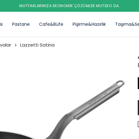
MUTFAKLARINIZA EKONOMIK ÇÖZÜMLER MUTEKO DA..
is
Pastane
Cafe&Büfe
Pişirme&Hazırlık
Taşıma&Se
valar
Lazzetti Satina