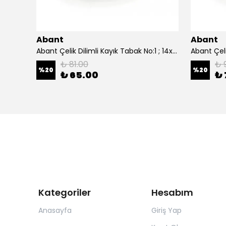
Abant
Abant
0 cm.
Abant Çelik Dilimli Kayık Tabak No:1 ; 14x21 cm.
₺ 81.00
₺ 
%
20
%
20
₺ 65.00
₺ 
Kategoriler
Hesabım
Anasayfa
Giriş Yap