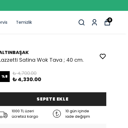
0
rvis
Temizlik
ALTINBAŞAK
Lazzetti Satina Wok Tava ; 40 cm.
₺ 4,700.00
%
8
₺ 4,330.00
SEPETE EKLE
1000 TL üzeri
10 gün içinde
ücretsiz kargo
iade değişim