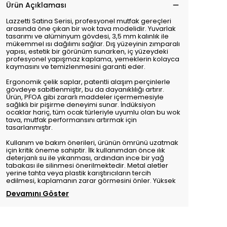
Ürün Açıklaması
Lazzetti Satina Serisi, profesyonel mutfak gereçleri
arasında öne çıkan bir wok tava modelidir. Yuvarlak
tasarımı ve alüminyum gövdesi, 3,5 mm kalınlık ile
mükemmel ısı dağılımı sağlar. Dış yüzeyinin zımparalı
yapısı, estetik bir görünüm sunarken, iç yüzeydeki
profesyonel yapışmaz kaplama, yemeklerin kolayca
kaymasını ve temizlenmesini garanti eder.
Ergonomik çelik saplar, patentli alaşım perçinlerle
gövdeye sabitlenmiştir, bu da dayanıklılığı artırır.
Ürün, PFOA gibi zararlı maddeler içermemesiyle
sağlıklı bir pişirme deneyimi sunar. İndüksiyon
ocaklar hariç, tüm ocak türleriyle uyumlu olan bu wok
tava, mutfak performansını artırmak için
tasarlanmıştır.
Kullanım ve bakım önerileri, ürünün ömrünü uzatmak
için kritik öneme sahiptir. İlk kullanımdan önce ılık
deterjanlı su ile yıkanması, ardından ince bir yağ
tabakası ile silinmesi önerilmektedir. Metal aletler
yerine tahta veya plastik karıştırıcıların tercih
edilmesi, kaplamanın zarar görmesini önler. Yüksek
Devamını Göster