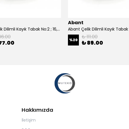
Abant
Abant Çelik Dilimli Kayık Tabak No:2 ; 16,5x24,5 cm.
96.00
₺ 111.00
%
20
77.00
₺ 89.00
Hakkımızda
İletişim