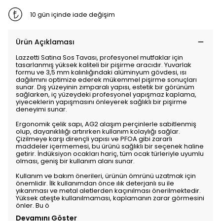
10 gün içinde iade değişim
Ürün Açıklaması
Lazzetti Satina Sos Tavası, profesyonel mutfaklar için
tasarlanmış yüksek kaliteli bir pişirme aracıdır. Yuvarlak
formu ve 3,5 mm kalınlığındaki alüminyum gövdesi, ısı
dağılımını optimize ederek mükemmel pişirme sonuçları
sunar. Dış yüzeyinin zımparalı yapısı, estetik bir görünüm
sağlarken, iç yüzeydeki profesyonel yapışmaz kaplama,
yiyeceklerin yapışmasını önleyerek sağlıklı bir pişirme
deneyimi sunar.
Ergonomik çelik sapı, AG2 alaşım perçinlerle sabitlenmiş
olup, dayanıklılığı artırırken kullanım kolaylığı sağlar.
Çizilmeye karşı dirençli yapısı ve PFOA gibi zararlı
maddeler içermemesi, bu ürünü sağlıklı bir seçenek haline
getirir. İndüksiyon ocakları hariç, tüm ocak türleriyle uyumlu
olması, geniş bir kullanım alanı sunar.
Kullanım ve bakım önerileri, ürünün ömrünü uzatmak için
önemlidir. İlk kullanımdan önce ılık deterjanlı su ile
yıkanması ve metal aletlerden kaçınılması önerilmektedir.
Yüksek ateşte kullanılmaması, kaplamanın zarar görmesini
önler. Bu ö
Devamını Göster