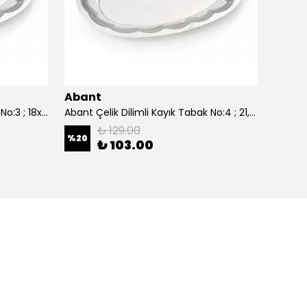
Abant
Aban
Abant Çelik Dilimli Kayık Tabak No:3 ; 18x27,5 cm.
Abant Çelik Dilimli Kayık Tabak No:4 ; 21,5x30,5 cm.
₺ 129.00
%
20
%
20
₺ 103.00