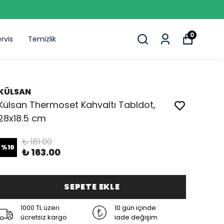
0
rvis
Temizlik
KÜLSAN
Külsan Thermoset Kahvaltı Tabldot,
28x18.5 cm
₺ 181.00
%
10
₺ 163.00
SEPETE EKLE
1000 TL üzeri
10 gün içinde
ücretsiz kargo
iade değişim