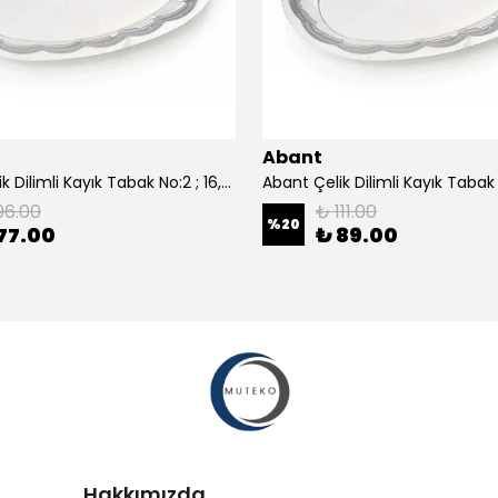
Abant
Abant Çelik Dilimli Kayık Tabak No:2 ; 16,5x24,5 cm.
96.00
₺ 111.00
%
20
77.00
₺ 89.00
Hakkımızda