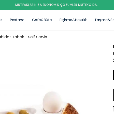
MUTFAKLARINIZA EKONOMIK ÇÖZÜMLER MUTEKO DA..
is
Pastane
Cafe&Büfe
Pişirme&Hazırlık
Taşıma&Se
bldot Tabak - Self Servis