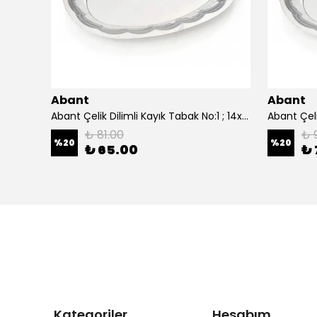
Abant
Abant
0 cm.
Abant Çelik Dilimli Kayık Tabak No:1 ; 14x21 cm.
₺ 81.00
₺ 
%
20
%
20
₺ 65.00
₺ 
Kategoriler
Hesabım