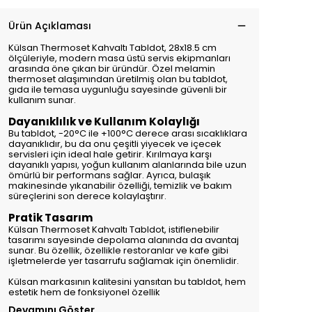
Ürün Açıklaması
Külsan Thermoset Kahvaltı Tabldot, 28x18.5 cm
ölçüleriyle, modern masa üstü servis ekipmanları
arasında öne çıkan bir üründür. Özel melamin
thermoset alaşımından üretilmiş olan bu tabldot,
gıda ile temasa uygunluğu sayesinde güvenli bir
kullanım sunar.
Dayanıklılık ve Kullanım Kolaylığı
Bu tabldot, -20°C ile +100°C derece arası sıcaklıklara
dayanıklıdır, bu da onu çeşitli yiyecek ve içecek
servisleri için ideal hale getirir. Kırılmaya karşı
dayanıklı yapısı, yoğun kullanım alanlarında bile uzun
ömürlü bir performans sağlar. Ayrıca, bulaşık
makinesinde yıkanabilir özelliği, temizlik ve bakım
süreçlerini son derece kolaylaştırır.
Pratik Tasarım
Külsan Thermoset Kahvaltı Tabldot, istiflenebilir
tasarımı sayesinde depolama alanında da avantaj
sunar. Bu özellik, özellikle restoranlar ve kafe gibi
işletmelerde yer tasarrufu sağlamak için önemlidir.
Külsan markasının kalitesini yansıtan bu tabldot, hem
estetik hem de fonksiyonel özellik
Devamını Göster