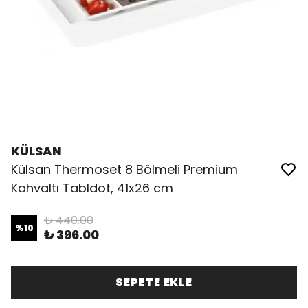
KÜLSAN
Külsan Thermoset 8 Bölmeli Premium
Kahvaltı Tabldot, 41x26 cm
₺ 440.00
%
10
₺ 396.00
SEPETE EKLE