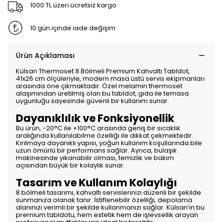
1000 TL üzeri ücretsiz kargo
10 gün içinde iade değişim
Ürün Açıklaması
Külsan Thermoset 8 Bölmeli Premium Kahvaltı Tabldot,
41x26 cm ölçüleriyle, modern masa üstü servis ekipmanları
arasında öne çıkmaktadır. Özel melamin thermoset
alaşımından üretilmiş olan bu tabldot, gıda ile temasa
uygunluğu sayesinde güvenli bir kullanım sunar.
Dayanıklılık ve Fonksiyonellik
Bu ürün, -20°C ile +100°C arasında geniş bir sıcaklık
aralığında kullanılabilme özelliği ile dikkat çekmektedir.
Kırılmaya dayanıklı yapısı, yoğun kullanım koşullarında bile
uzun ömürlü bir performans sağlar. Ayrıca, bulaşık
makinesinde yıkanabilir olması, temizlik ve bakım
açısından büyük bir kolaylık sunar.
Tasarım ve Kullanım Kolaylığı
8 bölmeli tasarımı, kahvaltı servislerinizi düzenli bir şekilde
sunmanıza olanak tanır. İstiflenebilir özelliği, depolama
alanınızı verimli bir şekilde kullanmanızı sağlar. Külsan’ın bu
premium tabldotu, hem estetik hem de işlevsellik arayan