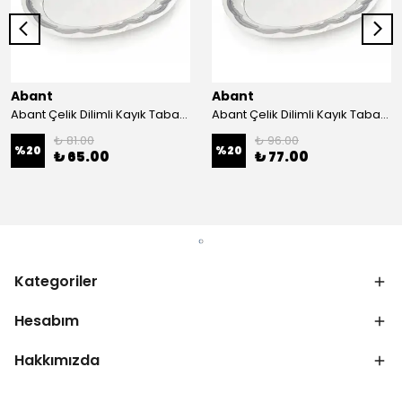
Abant
Abant
Abant Çelik Dilimli Kayık Tabak No:1 ; 14x21 cm.
Abant Çelik Dilimli Kayık Tabak No:2 ; 16,5x24,5 cm.
₺ 81.00
₺ 96.00
%
20
%
20
₺ 65.00
₺ 77.00
Kategoriler
Hesabım
Hakkımızda