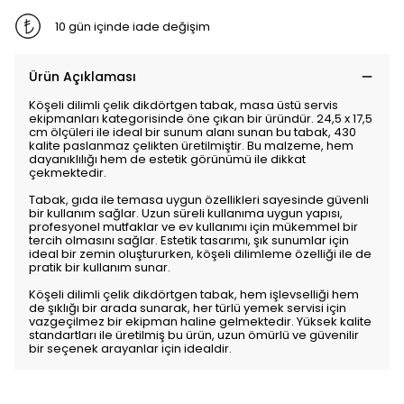
10 gün içinde iade değişim
Ürün Açıklaması
Köşeli dilimli çelik dikdörtgen tabak, masa üstü servis
ekipmanları kategorisinde öne çıkan bir üründür. 24,5 x 17,5
cm ölçüleri ile ideal bir sunum alanı sunan bu tabak, 430
kalite paslanmaz çelikten üretilmiştir. Bu malzeme, hem
dayanıklılığı hem de estetik görünümü ile dikkat
çekmektedir.
Tabak, gıda ile temasa uygun özellikleri sayesinde güvenli
bir kullanım sağlar. Uzun süreli kullanıma uygun yapısı,
profesyonel mutfaklar ve ev kullanımı için mükemmel bir
tercih olmasını sağlar. Estetik tasarımı, şık sunumlar için
ideal bir zemin oluştururken, köşeli dilimleme özelliği ile de
pratik bir kullanım sunar.
Köşeli dilimli çelik dikdörtgen tabak, hem işlevselliği hem
de şıklığı bir arada sunarak, her türlü yemek servisi için
vazgeçilmez bir ekipman haline gelmektedir. Yüksek kalite
standartları ile üretilmiş bu ürün, uzun ömürlü ve güvenilir
bir seçenek arayanlar için idealdir.