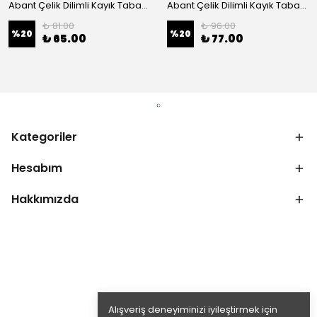
Abant Çelik Dilimli Kayık Tabak No:1 ; 14x21 cm.
Abant Çelik Dilimli Kayık Tabak No:2 ; 16,5x24,5 cm.
₺ 81.00
₺ 96.00
%
20
%
20
₺ 65.00
₺ 77.00
Kategoriler
Hesabım
Hakkımızda
Alışveriş deneyiminizi iyileştirmek için