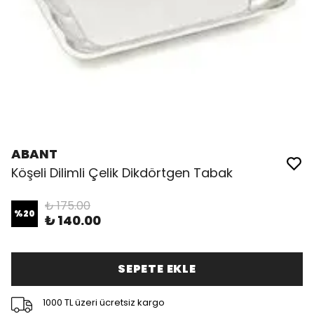
ABANT
Köşeli Dilimli Çelik Dikdörtgen Tabak
₺ 175.00
%
20
₺ 140.00
SEPETE EKLE
1000 TL üzeri ücretsiz kargo