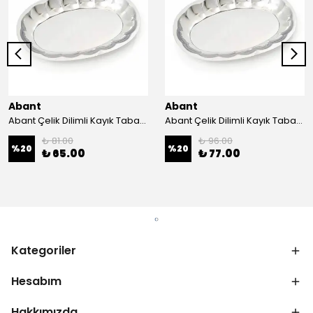
Abant
Abant
Abant Çelik Dilimli Kayık Tabak No:1 ; 14x21 cm.
Abant Çelik Dilimli Kayık Tabak No:2 ; 16,5x24,5 cm.
₺ 81.00
₺ 96.00
%
20
%
20
₺ 65.00
₺ 77.00
Kategoriler
Hesabım
Hakkımızda