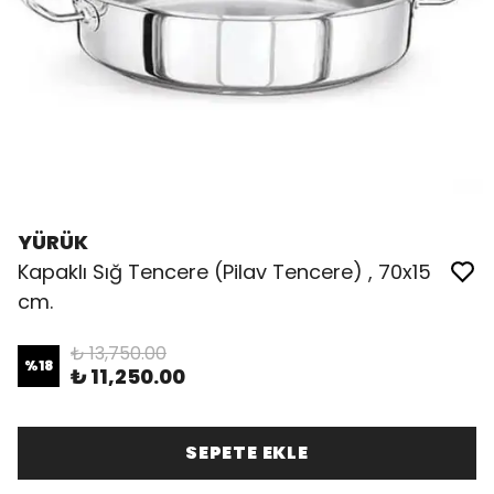
YÜRÜK
Kapaklı Sığ Tencere (Pilav Tencere) , 70x15
cm.
₺ 13,750.00
%
18
₺ 11,250.00
SEPETE EKLE