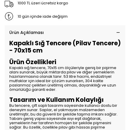
1000 TL üzeri ücretsiz kargo
10 gün içinde iade değişim
Ürün Açıklaması
Kapaklı Sığ Tencere (Pilav Tencere)
- 70x15 cm
Ürün Özellikleri
Kapaklı sığ tencere, 70x15 cm ölçüleriyle geniş bir pişirme
alanı sunarak, büyük miktarda pilav ve diğer yemeklerin
hazırlanmasına olanak tanır. 53 litre hacmi, endüstriyel
mutfaklar için ideal bir çözüm sunarken, 304 kalite
paslanmaz çelikten üretilmiş olması, dayanıklılığı ve uzun
ömürlülüğü garanti eder.
Tasarım ve Kullanım Kolaylığı
Bu tencere, çift saplı tasarımı sayesinde kullanıcı dostu bir
deneyim sunar. Saplar, el yakmayan malzemeden
üretilmiştir, bu da güvenli bir şekilde taşıma imkanı sağlar.
Tabanı geniş yapısı sayesinde ısıyı eşit dağıtarak,
yemeklerin her tarafının homojen bir şekilde pişmesini
sağlar. Bu özellik, özellikle pilav gibi hassas pişirme