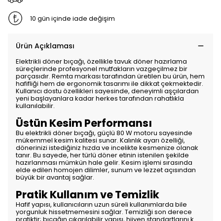
10 gün içinde iade değişim
Ürün Açıklaması
Elektrikli döner bıçağı, özellikle tavuk döner hazırlama
süreçlerinde profesyonel mutfakların vazgeçilmez bir
parçasıdır. Remta markası tarafından üretilen bu ürün, hem
hafifliği hem de ergonomik tasarımı ile dikkat çekmektedir.
Kullanıcı dostu özellikleri sayesinde, deneyimli aşçılardan
yeni başlayanlara kadar herkes tarafından rahatlıkla
kullanılabilir.
Üstün Kesim Performansı
Bu elektrikli döner bıçağı, güçlü 80 W motoru sayesinde
mükemmel kesim kalitesi sunar. Kalınlık ayarı özelliği,
dönerinizi istediğiniz hızda ve incelikte kesmenize olanak
tanır. Bu sayede, her türlü döner etinin istenilen şekilde
hazırlanması mümkün hale gelir. Kesim işlemi sırasında
elde edilen homojen dilimler, sunum ve lezzet açısından
büyük bir avantaj sağlar.
Pratik Kullanım ve Temizlik
Hafif yapısı, kullanıcıların uzun süreli kullanımlarda bile
yorgunluk hissetmemesini sağlar. Temizliği son derece
pratiktir; bıçağın çıkarılabilir yapısı, hijyen standartlarını k