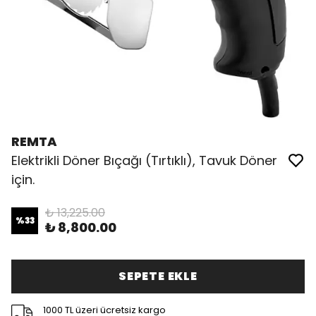
REMTA
Elektrikli Döner Bıçağı (Tırtıklı), Tavuk Döner
için.
₺ 13,225.00
%
33
₺ 8,800.00
SEPETE EKLE
1000 TL üzeri ücretsiz kargo