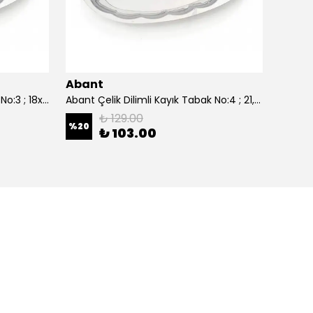
Abant
Aban
Abant Çelik Dilimli Kayık Tabak No:3 ; 18x27,5 cm.
Abant Çelik Dilimli Kayık Tabak No:4 ; 21,5x30,5 cm.
₺ 129.00
%
20
%
20
₺ 103.00