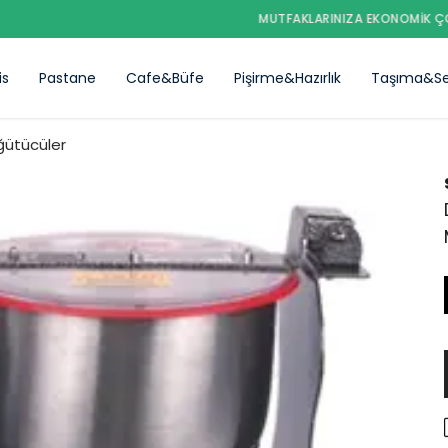
MUTFAKLARINIZA EKONOMIK ÇÖZÜMLER MUTEKO DA..
is
Pastane
Cafe&Büfe
Pişirme&Hazırlık
Taşıma&Se
ğütücüler