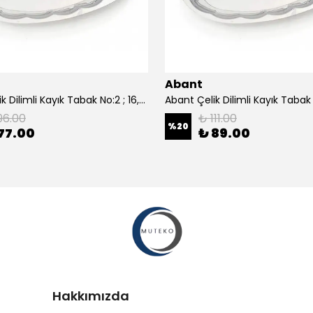
Abant
Abant Çelik Dilimli Kayık Tabak No:2 ; 16,5x24,5 cm.
96.00
₺ 111.00
%
20
77.00
₺ 89.00
Hakkımızda