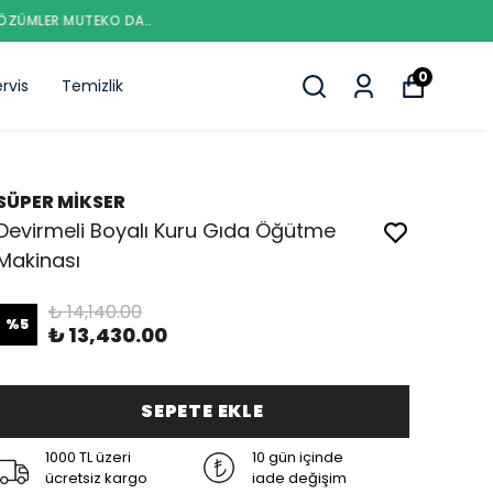
0
rvis
Temizlik
SÜPER MİKSER
Devirmeli Boyalı Kuru Gıda Öğütme
Makinası
₺ 14,140.00
%
5
₺ 13,430.00
SEPETE EKLE
1000 TL üzeri
10 gün içinde
ücretsiz kargo
iade değişim