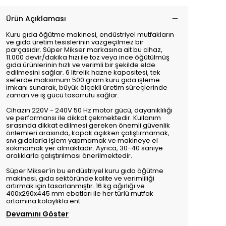
Ürün Açıklaması
Kuru gıda öğütme makinesi, endüstriyel mutfakların
ve gıda üretim tesislerinin vazgeçilmez bir
parçasıdır. Süper Mikser markasına ait bu cihaz,
11.000 devir/dakika hızı ile toz veya ince öğütülmüş
gıda ürünlerinin hızlı ve verimli bir şekilde elde
edilmesini sağlar. 6 litrelik hazne kapasitesi, tek
seferde maksimum 500 gram kuru gıda işleme
imkanı sunarak, büyük ölçekli üretim süreçlerinde
zaman ve iş gücü tasarrufu sağlar.
Cihazın 220V - 240V 50 Hz motor gücü, dayanıklılığı
ve performansı ile dikkat çekmektedir. Kullanım
sırasında dikkat edilmesi gereken önemli güvenlik
önlemleri arasında, kapak açıkken çalıştırmamak,
sıvı gıdalarla işlem yapmamak ve makineye el
sokmamak yer almaktadır. Ayrıca, 30-40 saniye
aralıklarla çalıştırılması önerilmektedir.
Süper Mikser’in bu endüstriyel kuru gıda öğütme
makinesi, gıda sektöründe kalite ve verimliliği
artırmak için tasarlanmıştır. 16 kg ağırlığı ve
400x290x445 mm ebatları ile her türlü mutfak
ortamına kolaylıkla ent
Devamını Göster