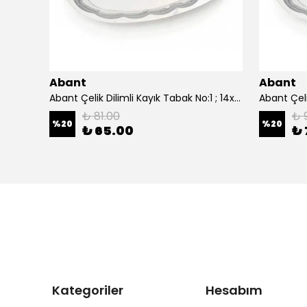
Abant
Abant
0 cm.
Abant Çelik Dilimli Kayık Tabak No:1 ; 14x21 cm.
₺ 81.00
₺ 
%
20
%
20
₺ 65.00
₺ 
Kategoriler
Hesabım