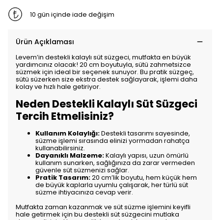
10 gün içinde iade değişim
Ürün Açıklaması
Levem’in destekli kalaylı süt süzgeci, mutfakta en büyük
yardımcınız olacak! 20 cm boyutuyla, sütü zahmetsizce
süzmek için ideal bir seçenek sunuyor. Bu pratik süzgeç,
sütü süzerken size ekstra destek sağlayarak, işlemi daha
kolay ve hızlı hale getiriyor.
Neden Destekli Kalaylı Süt Süzgeci
Tercih Etmelisiniz?
Kullanım Kolaylığı:
Destekli tasarımı sayesinde,
süzme işlemi sırasında elinizi yormadan rahatça
kullanabilirsiniz.
Dayanıklı Malzeme:
Kalaylı yapısı, uzun ömürlü
kullanım sunarken, sağlığınıza da zarar vermeden
güvenle süt süzmenizi sağlar.
Pratik Tasarım:
20 cm’lik boyutu, hem küçük hem
de büyük kaplarla uyumlu çalışarak, her türlü süt
süzme ihtiyacınıza cevap verir.
Mutfakta zaman kazanmak ve süt süzme işlemini keyifli
hale getirmek için bu destekli süt süzgecini mutlaka