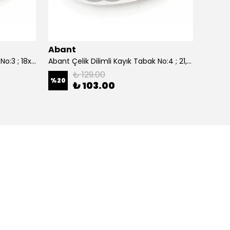
Abant
Aban
Abant Çelik Dilimli Kayık Tabak No:3 ; 18x27,5 cm.
Abant Çelik Dilimli Kayık Tabak No:4 ; 21,5x30,5 cm.
₺ 129.00
%
20
%
20
₺ 103.00