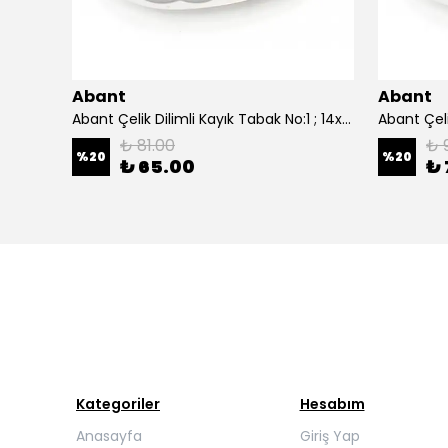
Abant
Abant
0 cm.
Abant Çelik Dilimli Kayık Tabak No:1 ; 14x21 cm.
₺ 81.00
₺ 
%
20
%
20
₺ 65.00
₺ 
Kategoriler
Hesabım
Anasayfa
Giriş Yap