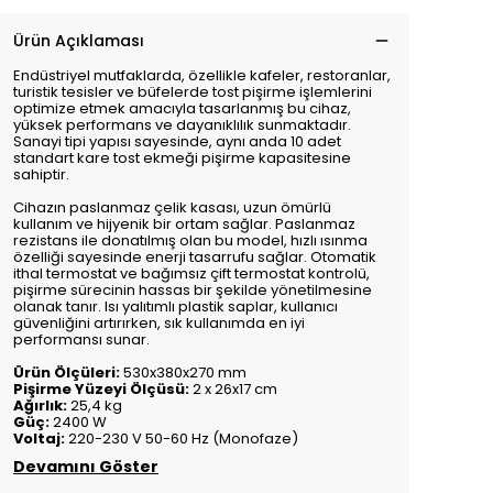
Ürün Açıklaması
Endüstriyel mutfaklarda, özellikle kafeler, restoranlar,
turistik tesisler ve büfelerde tost pişirme işlemlerini
optimize etmek amacıyla tasarlanmış bu cihaz,
yüksek performans ve dayanıklılık sunmaktadır.
Sanayi tipi yapısı sayesinde, aynı anda 10 adet
standart kare tost ekmeği pişirme kapasitesine
sahiptir.
Cihazın paslanmaz çelik kasası, uzun ömürlü
kullanım ve hijyenik bir ortam sağlar. Paslanmaz
rezistans ile donatılmış olan bu model, hızlı ısınma
özelliği sayesinde enerji tasarrufu sağlar. Otomatik
ithal termostat ve bağımsız çift termostat kontrolü,
pişirme sürecinin hassas bir şekilde yönetilmesine
olanak tanır. Isı yalıtımlı plastik saplar, kullanıcı
güvenliğini artırırken, sık kullanımda en iyi
performansı sunar.
Ürün Ölçüleri:
530x380x270 mm
Pişirme Yüzeyi Ölçüsü:
2 x 26x17 cm
Ağırlık:
25,4 kg
Güç:
2400 W
Voltaj:
220-230 V 50-60 Hz (Monofaze)
Devamını Göster