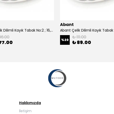
Abant
Abant Çelik Dilimli Kayık Tabak No:2 ; 16,5x24,5 cm.
96.00
₺ 111.00
%
20
77.00
₺ 89.00
Hakkımızda
İletişim