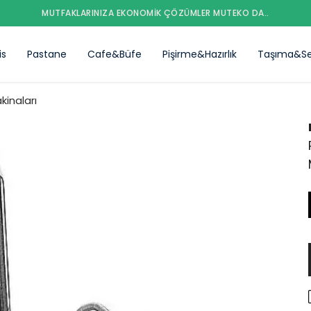
MUTFAKLARINIZA EKONOMIK ÇÖZÜMLER MUTEKO DA..
is
Pastane
Cafe&Büfe
Pişirme&Hazırlık
Taşıma&Se
kinaları