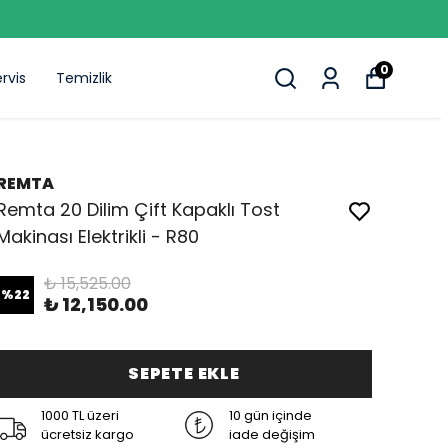
0
rvis
Temizlik
REMTA
Remta 20 Dilim Çift Kapaklı Tost
Makinası Elektrikli - R80
₺ 15,525.00
%
22
₺ 12,150.00
SEPETE EKLE
1000 TL üzeri
10 gün içinde
ücretsiz kargo
iade değişim