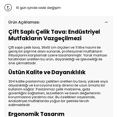
10 gün içinde iade değişim
Ürün Açıklaması
Çift Saplı Çelik Tava: Endüstriyel
Mutfakların Vazgeçilmezi
Çift saplı çelik tava, 36x10 cm ölçüleri ve 11 litre hacmi ile
geniş bir pişirme alanı sunarak, profesyonel mutfakların
ihtiyaçlarını karşılamak üzere tasarlanmıştır. Yürük markası
tarafından üretilen bu ürün, dayanıklılığı ve işlevselliği ile
öne çıkmaktadır.
Üstün Kalite ve Dayanıklılık
304 kalite paslanmaz çelikten üretilen bu tava, yüksek ısıya
dayanıklılığı ve korozyona karşı direnci ile uzun ömürlü bir
kullanım sağlar. Paslanmaz çelik malzeme, gıda
güvenliğini sağlarken, lezzetlerin ve besin değerlerinin
korunmasına yardımcı olur. Bu özellikleri sayesinde,
endüstriyel mutfaklarda yoğun bir şekilde tercih
edilmektedir.
Ergonomik Tasarım