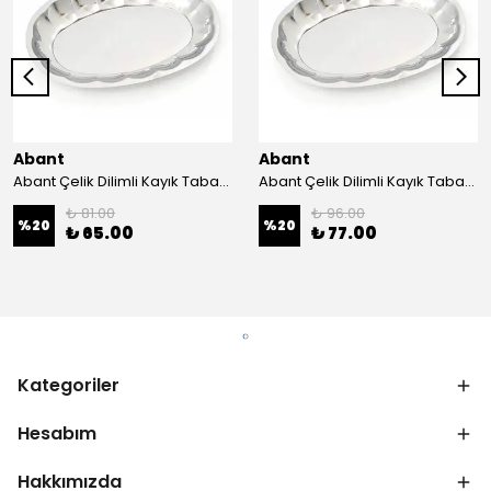
Abant
Abant
Abant Çelik Dilimli Kayık Tabak No:1 ; 14x21 cm.
Abant Çelik Dilimli Kayık Tabak No:2 ; 16,5x24,5 cm.
₺ 81.00
₺ 96.00
%
20
%
20
₺ 65.00
₺ 77.00
Kategoriler
Hesabım
Hakkımızda