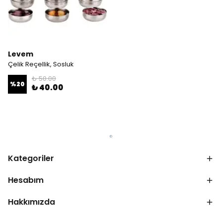
Levem
Çelik Reçellik, Sosluk
₺ 50.00
%
20
₺ 40.00
Kategoriler
Hesabım
Hakkımızda