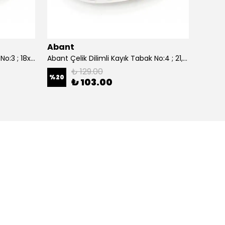
Abant
Aban
Abant Çelik Dilimli Kayık Tabak No:3 ; 18x27,5 cm.
Abant Çelik Dilimli Kayık Tabak No:4 ; 21,5x30,5 cm.
₺ 129.00
%
20
%
20
₺ 103.00