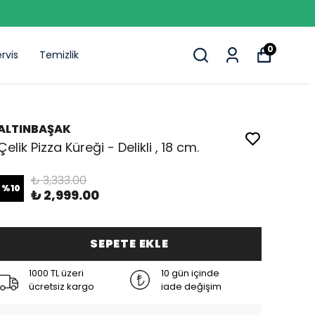
0
rvis
Temizlik
ALTINBAŞAK
Çelik Pizza Küreği - Delikli , 18 cm.
₺ 3,333.00
%
10
₺ 2,999.00
SEPETE EKLE
1000 TL üzeri
10 gün içinde
ücretsiz kargo
iade değişim