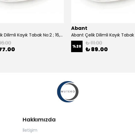
Abant
Abant Çelik Dilimli Kayık Tabak No:2 ; 16,5x24,5 cm.
96.00
₺ 111.00
%
20
77.00
₺ 89.00
Hakkımızda
İletişim