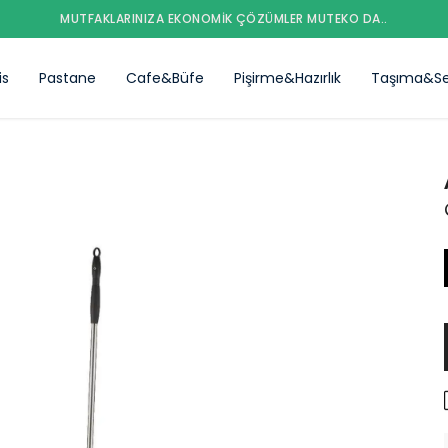
MUTFAKLARINIZA EKONOMIK ÇÖZÜMLER MUTEKO DA..
is
Pastane
Cafe&Büfe
Pişirme&Hazırlık
Taşıma&Se