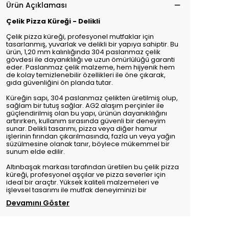
Ürün Açıklaması
Çelik Pizza Küreği - Delikli
Çelik pizza küreği, profesyonel mutfaklar için
tasarlanmış, yuvarlak ve delikli bir yapıya sahiptir. Bu
ürün, 1,20 mm kalınlığında 304 paslanmaz çelik
gövdesi ile dayanıklılığı ve uzun ömürlülüğü garanti
eder. Paslanmaz çelik malzeme, hem hijyenik hem
de kolay temizlenebilir özellikleri ile öne çıkarak,
gıda güvenliğini ön planda tutar.
Küreğin sapı, 304 paslanmaz çelikten üretilmiş olup,
sağlam bir tutuş sağlar. AG2 alaşım perçinler ile
güçlendirilmiş olan bu yapı, ürünün dayanıklılığını
artırırken, kullanım sırasında güvenli bir deneyim
sunar. Delikli tasarımı, pizza veya diğer hamur
işlerinin fırından çıkarılmasında, fazla un veya yağın
süzülmesine olanak tanır, böylece mükemmel bir
sunum elde edilir.
Altınbaşak markası tarafından üretilen bu çelik pizza
küreği, profesyonel aşçılar ve pizza severler için
ideal bir araçtır. Yüksek kaliteli malzemeleri ve
işlevsel tasarımı ile mutfak deneyiminizi bir
Devamını Göster