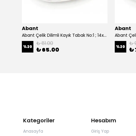
Abant
Abant
0 cm.
Abant Çelik Dilimli Kayık Tabak No:1 ; 14x21 cm.
₺ 81.00
₺ 
%
20
%
20
₺ 65.00
₺ 
Kategoriler
Hesabım
Anasayfa
Giriş Yap