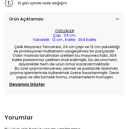
10 gün içinde iade değişim
Ürün Açıklaması
ÖZELLİKLER
Çap : 24 cm.
Yükseklik : 12 cm ,
Kalite : 304 Kalite
Çelik Mayonez Tenceresi, 24 cm çapı ve 12 cm yüksekliği
ile profesyonel mutfakların vazgeçilmez bir parçasıdır.
Özbir markası tarafından üretilen bu mayonez kabı, 304
kalite paslanmaz çelikten imal edilmiştir, bu da ona hem
dayanıklılık hem de uzun ömür kazandırmaktadır.
Bu özel çırpma tenceresi, yemek ve pastacılık alanında
çırpma işlemlerinde kullanılmak üzere tasarlanmıştır. Derin
yapısı ve dibi tümsek formu, malzemelerin homojen
Devamını Göster
Yorumlar