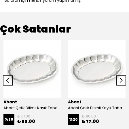
Bu ürün için henüz yorum yapılmamış.
Çok Satanlar
Abant
Abant
Abant Çelik Dilimli Kayık Tabak No:1 ; 14x21 cm.
Abant Çelik Dilimli Kayık Tabak No:2 ; 16,5x24,5 cm.
₺ 81.00
₺ 96.00
%
20
%
20
₺ 65.00
₺ 77.00