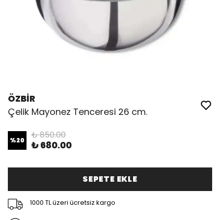
ÖZBİR
Çelik Mayonez Tenceresi 26 cm.
₺ 850.00
%
20
₺ 680.00
SEPETE EKLE
1000 TL üzeri ücretsiz kargo