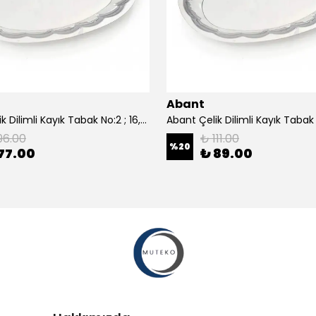
Abant
Abant Çelik Dilimli Kayık Tabak No:2 ; 16,5x24,5 cm.
96.00
₺ 111.00
%
20
77.00
₺ 89.00