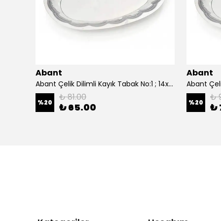
Abant
Abant
0 cm.
Abant Çelik Dilimli Kayık Tabak No:1 ; 14x21 cm.
₺ 81.00
₺ 
%
20
%
20
₺ 65.00
₺ 