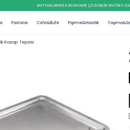
MUTFAKLARINIZA EKONOMIK ÇÖZÜMLER MUTEKO DA..
is
Pastane
Cafe&Büfe
Pişirme&Hazırlık
Taşıma&Se
ik Kasap Tepsisi