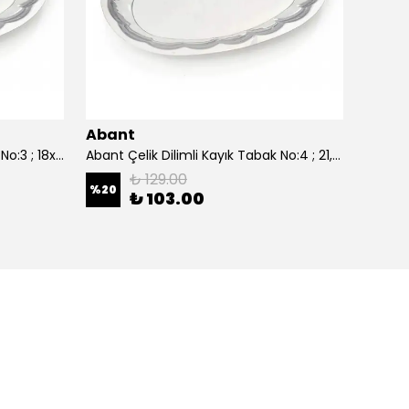
Abant
Aban
Abant Çelik Dilimli Kayık Tabak No:3 ; 18x27,5 cm.
Abant Çelik Dilimli Kayık Tabak No:4 ; 21,5x30,5 cm.
₺ 129.00
%
20
%
20
₺ 103.00