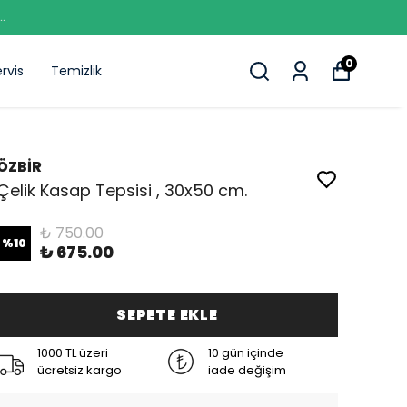
0
rvis
Temizlik
ÖZBİR
Çelik Kasap Tepsisi , 30x50 cm.
₺ 750.00
%
10
₺ 675.00
SEPETE EKLE
1000 TL üzeri
10 gün içinde
ücretsiz kargo
iade değişim