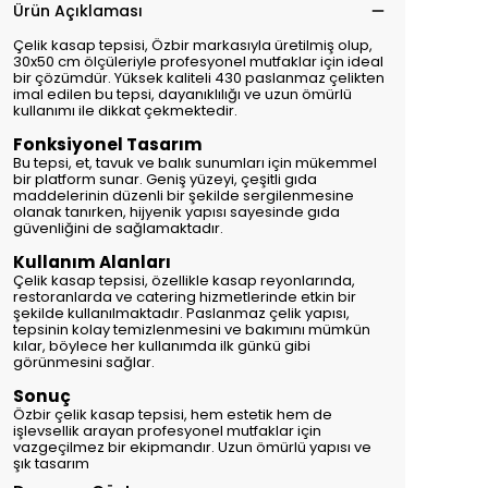
Ürün Açıklaması
Çelik kasap tepsisi, Özbir markasıyla üretilmiş olup,
30x50 cm ölçüleriyle profesyonel mutfaklar için ideal
bir çözümdür. Yüksek kaliteli 430 paslanmaz çelikten
imal edilen bu tepsi, dayanıklılığı ve uzun ömürlü
kullanımı ile dikkat çekmektedir.
Fonksiyonel Tasarım
Bu tepsi, et, tavuk ve balık sunumları için mükemmel
bir platform sunar. Geniş yüzeyi, çeşitli gıda
maddelerinin düzenli bir şekilde sergilenmesine
olanak tanırken, hijyenik yapısı sayesinde gıda
güvenliğini de sağlamaktadır.
Kullanım Alanları
Çelik kasap tepsisi, özellikle kasap reyonlarında,
restoranlarda ve catering hizmetlerinde etkin bir
şekilde kullanılmaktadır. Paslanmaz çelik yapısı,
tepsinin kolay temizlenmesini ve bakımını mümkün
kılar, böylece her kullanımda ilk günkü gibi
görünmesini sağlar.
Sonuç
Özbir çelik kasap tepsisi, hem estetik hem de
işlevsellik arayan profesyonel mutfaklar için
vazgeçilmez bir ekipmandır. Uzun ömürlü yapısı ve
şık tasarım