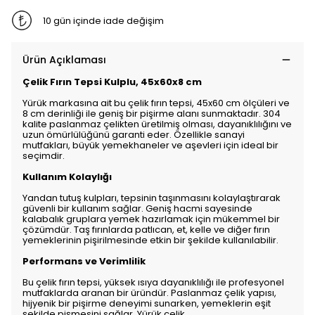
10 gün içinde iade değişim
Ürün Açıklaması
Çelik Fırın Tepsi Kulplu, 45x60x8 cm
Yürük markasına ait bu çelik fırın tepsi, 45x60 cm ölçüleri ve
8 cm derinliği ile geniş bir pişirme alanı sunmaktadır. 304
kalite paslanmaz çelikten üretilmiş olması, dayanıklılığını ve
uzun ömürlülüğünü garanti eder. Özellikle sanayi
mutfakları, büyük yemekhaneler ve aşevleri için ideal bir
seçimdir.
Kullanım Kolaylığı
Yandan tutuş kulpları, tepsinin taşınmasını kolaylaştırarak
güvenli bir kullanım sağlar. Geniş hacmi sayesinde
kalabalık gruplara yemek hazırlamak için mükemmel bir
çözümdür. Taş fırınlarda patlıcan, et, kelle ve diğer fırın
yemeklerinin pişirilmesinde etkin bir şekilde kullanılabilir.
Performans ve Verimlilik
Bu çelik fırın tepsi, yüksek ısıya dayanıklılığı ile profesyonel
mutfaklarda aranan bir üründür. Paslanmaz çelik yapısı,
hijyenik bir pişirme deneyimi sunarken, yemeklerin eşit
şekilde pişmesini sağlar. Yürük çelik