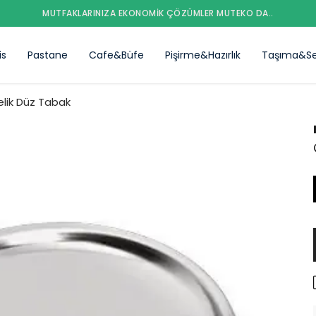
MUTFAKLARINIZA EKONOMIK ÇÖZÜMLER MUTEKO DA..
is
Pastane
Cafe&Büfe
Pişirme&Hazırlık
Taşıma&Se
elik Düz Tabak