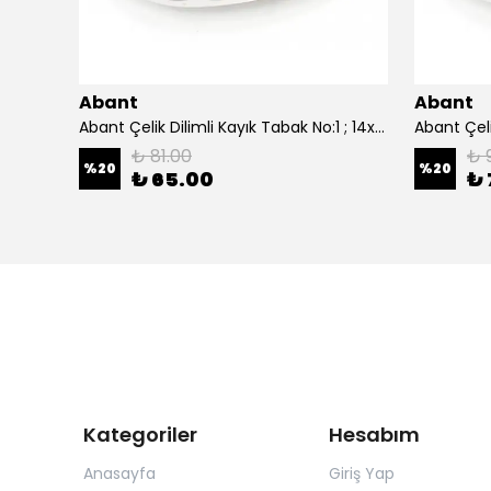
Abant
Abant
0 cm.
Abant Çelik Dilimli Kayık Tabak No:1 ; 14x21 cm.
₺ 81.00
₺ 
%
20
%
20
₺ 65.00
₺ 
Kategoriler
Hesabım
Anasayfa
Giriş Yap