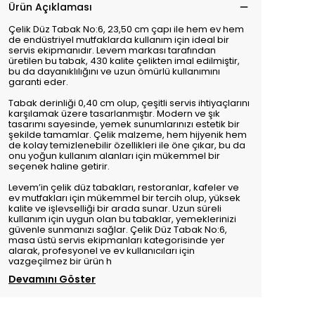
Ürün Açıklaması
Çelik Düz Tabak No:6, 23,50 cm çapı ile hem ev hem
de endüstriyel mutfaklarda kullanım için ideal bir
servis ekipmanıdır. Levem markası tarafından
üretilen bu tabak, 430 kalite çelikten imal edilmiştir,
bu da dayanıklılığını ve uzun ömürlü kullanımını
garanti eder.
Tabak derinliği 0,40 cm olup, çeşitli servis ihtiyaçlarını
karşılamak üzere tasarlanmıştır. Modern ve şık
tasarımı sayesinde, yemek sunumlarınızı estetik bir
şekilde tamamlar. Çelik malzeme, hem hijyenik hem
de kolay temizlenebilir özellikleri ile öne çıkar, bu da
onu yoğun kullanım alanları için mükemmel bir
seçenek haline getirir.
Levem’in çelik düz tabakları, restoranlar, kafeler ve
ev mutfakları için mükemmel bir tercih olup, yüksek
kalite ve işlevselliği bir arada sunar. Uzun süreli
kullanım için uygun olan bu tabaklar, yemeklerinizi
güvenle sunmanızı sağlar. Çelik Düz Tabak No:6,
masa üstü servis ekipmanları kategorisinde yer
alarak, profesyonel ve ev kullanıcıları için
vazgeçilmez bir ürün h
Devamını Göster