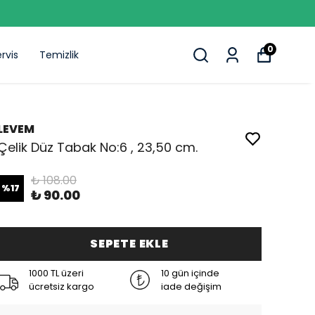
0
rvis
Temizlik
LEVEM
Çelik Düz Tabak No:6 , 23,50 cm.
₺ 108.00
%
17
₺ 90.00
SEPETE EKLE
1000 TL üzeri
10 gün içinde
ücretsiz kargo
iade değişim