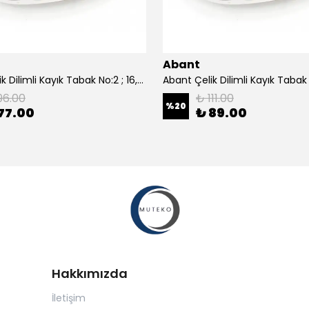
Abant
Abant Çelik Dilimli Kayık Tabak No:2 ; 16,5x24,5 cm.
96.00
₺ 111.00
%
20
77.00
₺ 89.00
Hakkımızda
İletişim