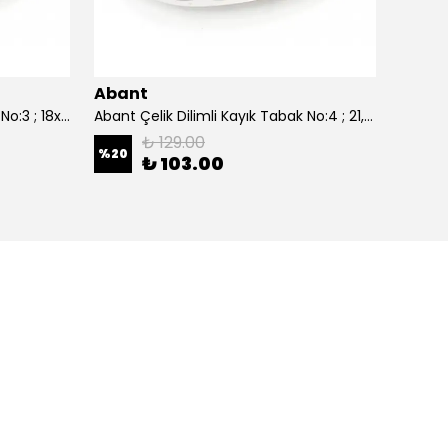
Abant
Aban
Abant Çelik Dilimli Kayık Tabak No:3 ; 18x27,5 cm.
Abant Çelik Dilimli Kayık Tabak No:4 ; 21,5x30,5 cm.
₺ 129.00
%
20
%
20
₺ 103.00