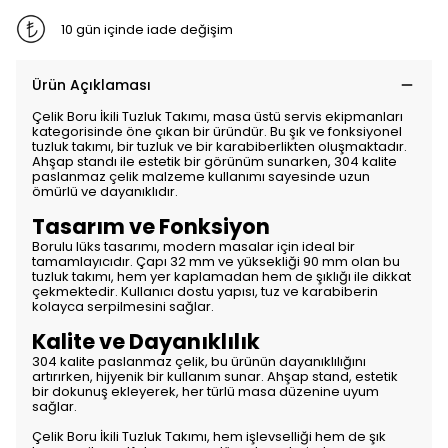
10 gün içinde iade değişim
Ürün Açıklaması
Çelik Boru İkili Tuzluk Takımı, masa üstü servis ekipmanları
kategorisinde öne çıkan bir üründür. Bu şık ve fonksiyonel
tuzluk takımı, bir tuzluk ve bir karabiberlikten oluşmaktadır.
Ahşap standı ile estetik bir görünüm sunarken, 304 kalite
paslanmaz çelik malzeme kullanımı sayesinde uzun
ömürlü ve dayanıklıdır.
Tasarım ve Fonksiyon
Borulu lüks tasarımı, modern masalar için ideal bir
tamamlayıcıdır. Çapı 32 mm ve yüksekliği 90 mm olan bu
tuzluk takımı, hem yer kaplamadan hem de şıklığı ile dikkat
çekmektedir. Kullanıcı dostu yapısı, tuz ve karabiberin
kolayca serpilmesini sağlar.
Kalite ve Dayanıklılık
304 kalite paslanmaz çelik, bu ürünün dayanıklılığını
artırırken, hijyenik bir kullanım sunar. Ahşap stand, estetik
bir dokunuş ekleyerek, her türlü masa düzenine uyum
sağlar.
Çelik Boru İkili Tuzluk Takımı, hem işlevselliği hem de şık