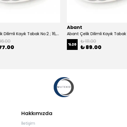
Abant
Abant Çelik Dilimli Kayık Tabak No:2 ; 16,5x24,5 cm.
96.00
₺ 111.00
%
20
77.00
₺ 89.00
Hakkımızda
İletişim