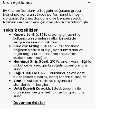
Ürün Açıklaması
By Kitchen Dondurma Tezgahı, soğutucu grubu
içerisinde yer alan yüksek performanslı bir teşhir
dolabıdır. Bu ürün, dondurma ve benzeri soğuk
tatlıların sergilenmesi için özel olarak tasarlanmıştır.
Teknik Özellikler
Kapasite:
Brüt 87 litre, geniş iç hacmi ile
kullanıcıların ürünlerini etkili bir şekilde
sergilemesine olanak tanır.
Sıcaklık Aralığı:
-18 ile -25 °C arasında
değişen sıcaklık aralığı, dondurmaların ve
diğer soğuk ürünlerin ideal koşullarda
saklanmasını sağlar.
Nominal Giriş Gücü:
210 W, enerji verimliliği ile
dikkat çekerken, güçlü soğutma performansı
sunar.
Soğutucu Gaz:
R290 kullanımı, çevre dostu
bir seçenek sunarak, enerji tasarrufu sağlar.
Sınıf:
4, yüksek kalite ve dayanıklılık
standartlarını karşılar.
Üstü Kavisli Kapaklı:
Estetik tasarımı ile
ürünlerinizi sergilemek için şık bir görünüm
suna
Devamını Göster