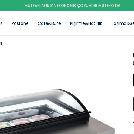
MUTFAKLARINIZA EKONOMIK ÇÖZÜMLER MUTEKO DA..
is
Pastane
Cafe&Büfe
Pişirme&Hazırlık
Taşıma&Se
ı