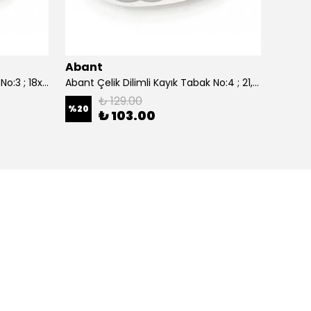
Abant
Aban
Abant Çelik Dilimli Kayık Tabak No:3 ; 18x27,5 cm.
Abant Çelik Dilimli Kayık Tabak No:4 ; 21,5x30,5 cm.
₺ 129.00
%
20
%
20
₺ 103.00