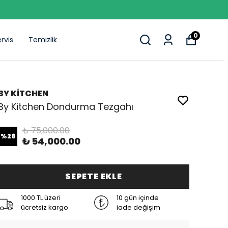
0
rvis
Temizlik
BY KİTCHEN
By Kitchen Dondurma Tezgahı
₺ 75,000.00
%
28
₺ 54,000.00
SEPETE EKLE
1000 TL üzeri
10 gün içinde
ücretsiz kargo
iade değişim