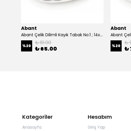
Abant
Abant
0 cm.
Abant Çelik Dilimli Kayık Tabak No:1 ; 14x21 cm.
₺ 81.00
₺ 
%
20
%
20
₺ 65.00
₺ 
Kategoriler
Hesabım
Anasayfa
Giriş Yap