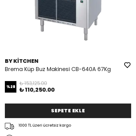
BY KİTCHEN
Brema Küp Buz Makinesi CB-640A 67Kg
₺ 153,125.00
%
28
₺ 110,250.00
SEPETE EKLE
1000 TL üzeri ücretsiz kargo