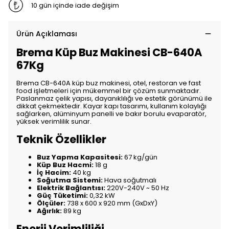
10 gün içinde iade değişim
Ürün Açıklaması
Brema Küp Buz Makinesi CB-640A
67Kg
Brema CB-640A küp buz makinesi, otel, restoran ve fast
food işletmeleri için mükemmel bir çözüm sunmaktadır.
Paslanmaz çelik yapısı, dayanıklılığı ve estetik görünümü ile
dikkat çekmektedir. Kayar kapı tasarımı, kullanım kolaylığı
sağlarken, alüminyum panelli ve bakır borulu evaparatör,
yüksek verimlilik sunar.
Teknik Özellikler
Buz Yapma Kapasitesi:
67 kg/gün
Küp Buz Hacmi:
18 g
İç Hacim:
40 kg
Soğutma Sistemi:
Hava soğutmalı
Elektrik Bağlantısı:
220V-240V ~ 50 Hz
Güç Tüketimi:
0,32 kW
Ölçüler:
738 x 600 x 920 mm (GxDxY)
Ağırlık:
89 kg
Enerji Verimliliği