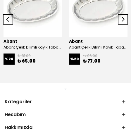
Abant
Abant
Abant Çelik Dilimli Kayık Tabak No:1 ; 14x21 cm.
Abant Çelik Dilimli Kayık Tabak No:2 ; 16,5x24,5 cm.
₺ 81.00
₺ 96.00
%
20
%
20
₺ 65.00
₺ 77.00
Kategoriler
Hesabım
Hakkımızda