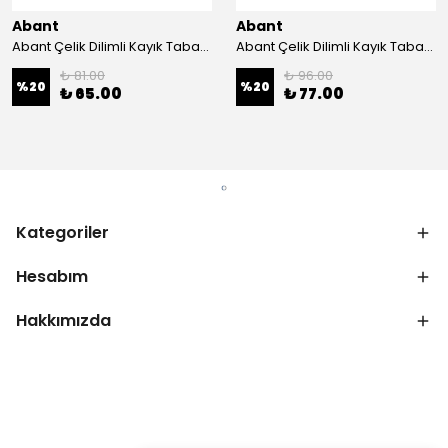
Abant
Abant
Abant Çelik Dilimli Kayık Tabak No:1 ; 14x21 cm.
Abant Çelik Dilimli Kayık Tabak No:2 ; 16,5x24,5 cm.
₺ 81.00
₺ 96.00
%
20
%
20
₺ 65.00
₺ 77.00
Kategoriler
Hesabım
Hakkımızda