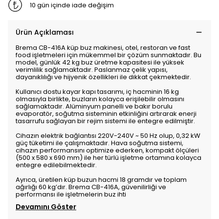
10 gün içinde iade değişim
Ürün Açıklaması
Brema CB-416A küp buz makinesi, otel, restoran ve fast
food işletmeleri için mükemmel bir çözüm sunmaktadır. Bu
model, günlük 42 kg buz üretme kapasitesi ile yüksek
verimlilik sağlamaktadır. Paslanmaz çelik yapısı,
dayanıklılığı ve hijyenik özellikleri ile dikkat çekmektedir.
Kullanıcı dostu kayar kapı tasarımı, iç hacminin 16 kg
olmasıyla birlikte, buzların kolayca erişilebilir olmasını
sağlamaktadır. Alüminyum panelli ve bakır borulu
evaporatör, soğutma sisteminin etkinliğini artırarak enerji
tasarrufu sağlayan bir rejim sistemi ile entegre edilmiştir.
Cihazın elektrik bağlantısı 220V-240V ~ 50 Hz olup, 0,32 kW
güç tüketimi ile çalışmaktadır. Hava soğutma sistemi,
cihazın performansını optimize ederken, kompakt ölçüleri
(500 x 580 x 690 mm) ile her türlü işletme ortamına kolayca
entegre edilebilmektedir.
Ayrıca, üretilen küp buzun hacmi 18 gramdır ve toplam
ağırlığı 60 kg’dır. Brema CB-416A, güvenilirliği ve
performansı ile işletmelerin buz ihti
Devamını Göster