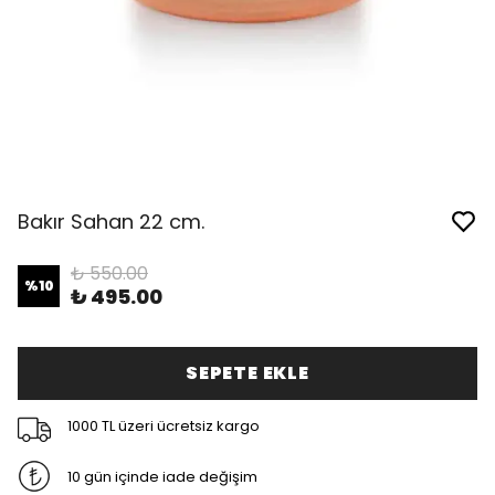
Bakır Sahan 22 cm.
₺ 550.00
%
10
₺ 495.00
SEPETE EKLE
1000 TL üzeri ücretsiz kargo
10 gün içinde iade değişim