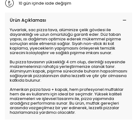
10 gün içinde iade değişim
Ürün Açıklaması
Yuvarlak, sac pizza tava, alüminize çelik gövdesi ile
dayanıklılığı ve uzun ömürlülüğü garanti eder. Düz taban
yapısı, ısı dağılımını optimize ederek mükemmel pişirme
sonuçları elde etmenizi sağlar. Siyah non-stick iki kat
kaplama, yiyeceklerin yapışmasını önleyerek temizlik
sürecini kolaylaştırır ve sağlıklı pişirme imkanı sunar.
Bu pizza tavasının yüksekliği 4 cm olup, derinliği sayesinde
malzemelerinizi rahatça yerleştirmenize olanak tanır.
Alüminyum kapak, pişirme sürecinde buharın hapsolmasını
sağlayarak pizzalarınızın daha lezzetli ve çıtır çıtır olmasına
katkıda bulunur.
Amerikan pizza tava + kapak, hem profesyonel mutfaklar
hem de ev kullanımı için ideal bir seçimdir. Yüksek kaliteli
malzemeleri ve işlevsel tasarımı ile, pizza yapımında
aradığınız performansı sunar. Bu ürün, mutfak gereçleri
arasında vazgeçilmez bir yer edinerek, lezzetli pizzalar
hazırlamanıza yardımcı olacaktır.