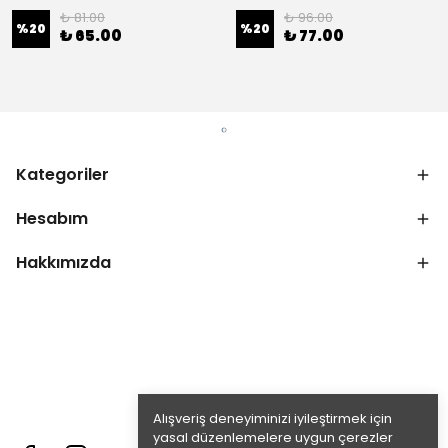
₺ 81.00
₺ 96.00
%
20
%
20
₺ 65.00
₺ 77.00
Kategoriler
Hesabım
Hakkımızda
Alışveriş deneyiminizi iyileştirmek için
yasal düzenlemelere uygun çerezler