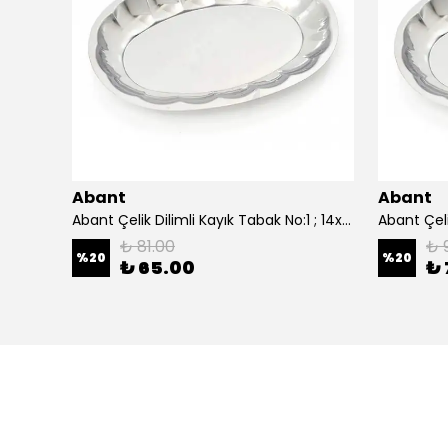
Abant
Abant
0 cm.
Abant Çelik Dilimli Kayık Tabak No:1 ; 14x21 cm.
₺ 81.00
₺ 
%
20
%
20
₺ 65.00
₺ 