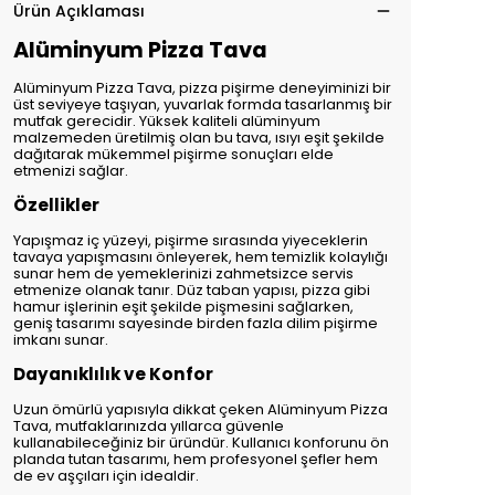
Ürün Açıklaması
Alüminyum Pizza Tava
Alüminyum Pizza Tava, pizza pişirme deneyiminizi bir
üst seviyeye taşıyan, yuvarlak formda tasarlanmış bir
mutfak gerecidir. Yüksek kaliteli alüminyum
malzemeden üretilmiş olan bu tava, ısıyı eşit şekilde
dağıtarak mükemmel pişirme sonuçları elde
etmenizi sağlar.
Özellikler
Yapışmaz iç yüzeyi, pişirme sırasında yiyeceklerin
tavaya yapışmasını önleyerek, hem temizlik kolaylığı
sunar hem de yemeklerinizi zahmetsizce servis
etmenize olanak tanır. Düz taban yapısı, pizza gibi
hamur işlerinin eşit şekilde pişmesini sağlarken,
geniş tasarımı sayesinde birden fazla dilim pişirme
imkanı sunar.
Dayanıklılık ve Konfor
Uzun ömürlü yapısıyla dikkat çeken Alüminyum Pizza
Tava, mutfaklarınızda yıllarca güvenle
kullanabileceğiniz bir üründür. Kullanıcı konforunu ön
planda tutan tasarımı, hem profesyonel şefler hem
de ev aşçıları için idealdir.