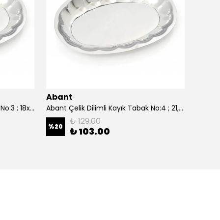
Abant
Aban
Abant Çelik Dilimli Kayık Tabak No:3 ; 18x27,5 cm.
Abant Çelik Dilimli Kayık Tabak No:4 ; 21,5x30,5 cm.
₺ 129.00
%
20
%
20
₺ 103.00