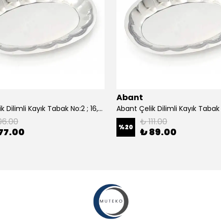
Abant
Abant Çelik Dilimli Kayık Tabak No:2 ; 16,5x24,5 cm.
96.00
₺ 111.00
%
20
77.00
₺ 89.00