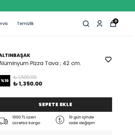
0
rvis
Temizlik
ALTINBAŞAK
Alüminyum Pizza Tava ; 42 cm.
₺ 1,500.00
%
10
₺ 1,350.00
SEPETE EKLE
1000 TL üzeri
10 gün içinde
ücretsiz kargo
iade değişim