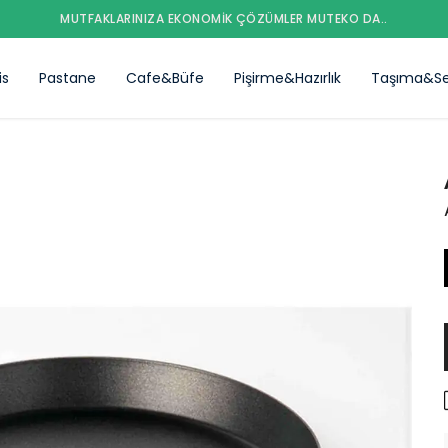
MUTFAKLARINIZA EKONOMIK ÇÖZÜMLER MUTEKO DA..
is
Pastane
Cafe&Büfe
Pişirme&Hazırlık
Taşıma&Se