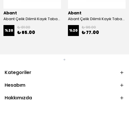
Abant
Abant
Abant Çelik Dilimli Kayık Tabak No:1 ; 14x21 cm.
Abant Çelik Dilimli Kayık Tabak No:2 ; 16,5x24,5 cm.
₺ 81.00
₺ 96.00
%
20
%
20
₺ 65.00
₺ 77.00
Kategoriler
Hesabım
Hakkımızda